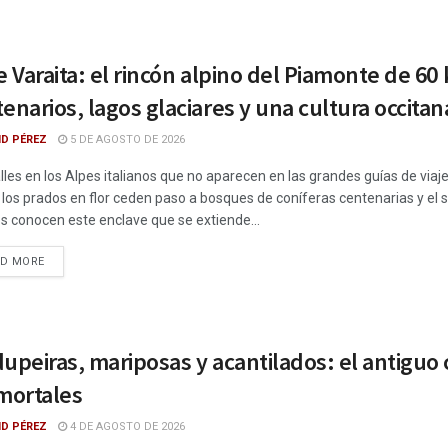
e Varaita: el rincón alpino del Piamonte de 
enarios, lagos glaciares y una cultura occitan
ID PÉREZ
5 DE AGOSTO DE 2026
lles en los Alpes italianos que no aparecen en las grandes guías de viaje
los prados en flor ceden paso a bosques de coníferas centenarias y el s
os conocen este enclave que se extiende...
DETAILS
AD MORE
upeiras, mariposas y acantilados: el antiguo
 mortales
ID PÉREZ
4 DE AGOSTO DE 2026