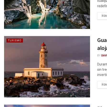
cualqu
redefi
RE
Guar
TURISMO
aloj
BY
DAV
Durant
sin tr
invert
RE