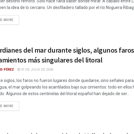
ier destino remoto. Solo hace falta saber dónde mirar. A caballo entre 
nen la idea de lo cercano. Un desfiladero tallado por el río Noguera Ribag
DETAILS
AD MORE
dianes del mar durante siglos, algunos faros
amientos más singulares del litoral
ID PÉREZ
31 DE JULIO DE 2026
e siglos, los faros no fueron lugares donde quedarse, sino señales para a
egua, el mar golpeando los acantilados bajo sus cimientos: todo en ellos
ido. Algunos de estos centinelas del litoral español han dejado de ser...
DETAILS
AD MORE