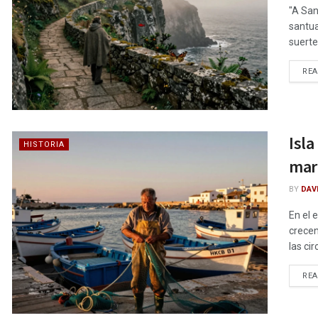
"A San
santua
suerte
RE
Isla
HISTORIA
mar
BY
DAV
En el 
crecen
las ci
RE