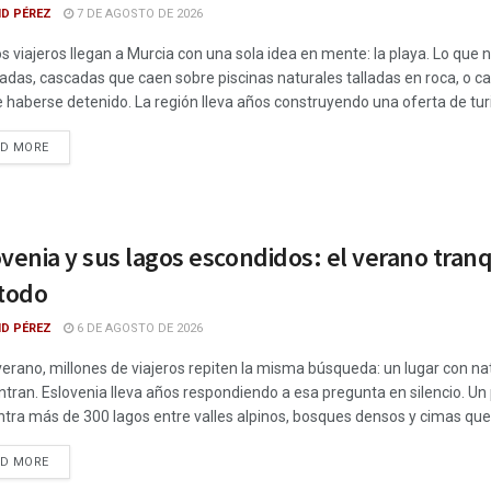
ID PÉREZ
7 DE AGOSTO DE 2026
 viajeros llegan a Murcia con una sola idea en mente: la playa. Lo que 
das, cascadas que caen sobre piscinas naturales talladas en roca, o ca
 haberse detenido. La región lleva años construyendo una oferta de tur
DETAILS
AD MORE
venia y sus lagos escondidos: el verano tran
 todo
ID PÉREZ
6 DE AGOSTO DE 2026
erano, millones de viajeros repiten la misma búsqueda: un lugar con nat
tran. Eslovenia lleva años respondiendo a esa pregunta en silencio
tra más de 300 lagos entre valles alpinos, bosques densos y cimas que 
DETAILS
AD MORE