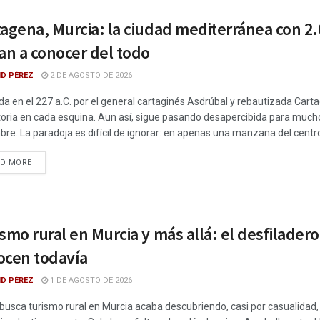
agena, Murcia: la ciudad mediterránea con 2.
an a conocer del todo
ID PÉREZ
2 DE AGOSTO DE 2026
a en el 227 a.C. por el general cartaginés Asdrúbal y rebautizada Ca
toria en cada esquina. Aun así, sigue pasando desapercibida para much
re. La paradoja es difícil de ignorar: en apenas una manzana del centro
DETAILS
AD MORE
smo rural en Murcia y más allá: el desfilad
ocen todavía
ID PÉREZ
1 DE AGOSTO DE 2026
busca turismo rural en Murcia acaba descubriendo, casi por casualidad, 