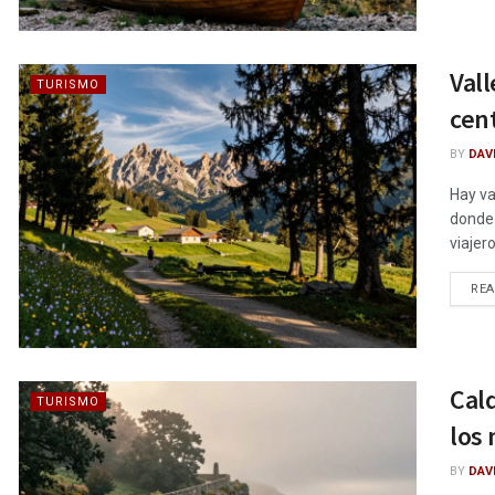
Vall
TURISMO
cent
BY
DAV
Hay va
donde 
viajer
RE
Cald
TURISMO
los
BY
DAV