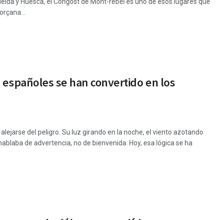
Lleida y Huesca, el Congost de Mont-rebei es uno de esos lugares que
orçana...
 españoles se han convertido en los
lejarse del peligro. Su luz girando en la noche, el viento azotando
 hablaba de advertencia, no de bienvenida. Hoy, esa lógica se ha