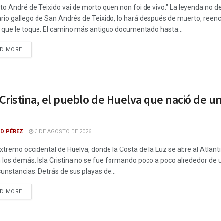
to André de Teixido vai de morto quen non foi de vivo." La leyenda no de
rio gallego de San Andrés de Teixido, lo hará después de muerto, reenc
 que le toque. El camino más antiguo documentado hasta...
DETAILS
AD MORE
 Cristina, el pueblo de Huelva que nació de 
ID PÉREZ
3 DE AGOSTO DE 2026
extremo occidental de Huelva, donde la Costa de la Luz se abre al Atlán
 los demás. Isla Cristina no se fue formando poco a poco alrededor de 
rcunstancias. Detrás de sus playas de...
DETAILS
AD MORE