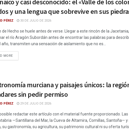
naico y casi desconocido: el «Valle de los co
dos y una lengua que sobrevive en sus piedra
ID PÉREZ
30 DE JULIO DE 2026
le de Hecho se huele antes de verse. Llegar a este rincón de la Jacetania
ar el río Aragón Subordán antes de encontrar las palabras para descri
l año, transmiten una sensación de aislamiento que no es...
DETAILS
AD MORE
tronomía murciana y paisajes únicos: la regi
dares sin pedir permiso
ID PÉREZ
29 DE JULIO DE 2026
posible redactar este artículo con el material fuente proporcionado. Las
tabria —Santillana del Mar, la Cueva de Altamira, Comillas, Santoña— y 
, su gastronomía, su agricultura, su patrimonio cultural ni su oferta turísti