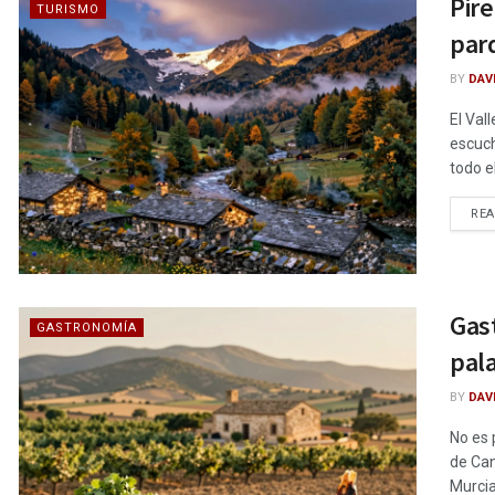
Pire
TURISMO
par
BY
DAV
El Val
escuch
todo e
RE
Gas
GASTRONOMÍA
pala
BY
DAV
No es 
de Can
Murcia