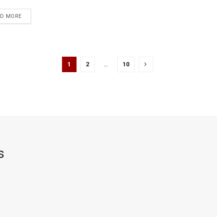
DETAILS
AD MORE
1
2
…
10
s