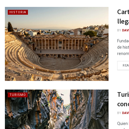
Cart
HISTORIA
lleg
BY
DAV
Fundad
de his
renomb
RE
Turi
TURISMO
con
BY
DAV
Quien 