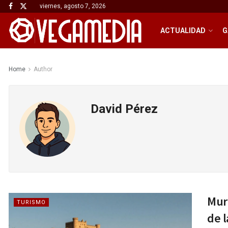
viernes, agosto 7, 2026
ACTUALIDAD
G
Home
Author
David Pérez
Murc
TURISMO
de l