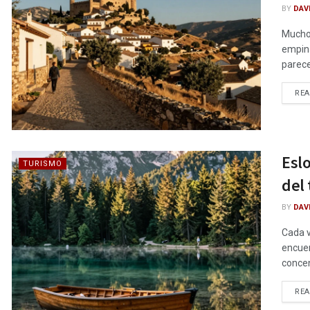
BY
DAV
Muchos
empina
parece
RE
Eslo
TURISMO
del
BY
DAV
Cada v
encuen
concen
RE