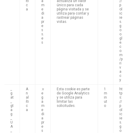
íti
a
actualiza un valor
//
c
m
único para cada
p
a
e
página visitada y se
ol
di
utiliza para contar y
ic
a
rastrear páginas
ie
pr
vistas.
s.
e
g
s
o
s.
o
e
gl
s
e.
c
o
m
/p
ri
v
a
c
y
_
A
.v
Esta cookie es parte
1
ht
g
n
e
de Google Analytics
m
tp
at
al
g
y se utiliza para
in
s:
_
íti
a
limitar las
ut
//
gt
c
m
solicitudes.
o
p
a
a
e
ol
g
di
ic
_
a
ie
U
pr
s.
A
e
g
_
s
o