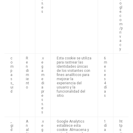
s.
o
e
gl
s
e.
c
o
m
/p
ri
v
a
c
y
c
R
.v
Esta cookie se utiliza
6
o
e
e
para rastrear las
m
m
n
g
identidades únicas
e
p
di
a
de los visitantes con
s
a
m
m
fines analíticos para
e
s
ie
e
mejorar la
s
s_
nt
di
experiencia del
4
ui
o
a
usuario y la
dí
d
pr
funcionalidad del
a
e
sitio.
s
s
s.
e
s
_
A
.v
Google Analytics
1
ht
gi
n
e
establece esta
dí
tp
d
al
g
cookie. Almacena y
a
s: