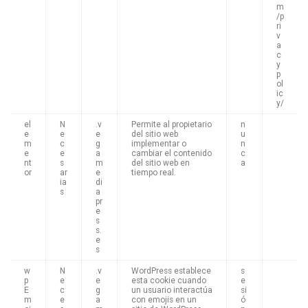
m
/p
ri
v
a
c
y
p
ol
ic
y/
el
N
.v
Permite al propietario
n
e
e
e
del sitio web
u
m
c
g
implementar o
n
e
e
a
cambiar el contenido
c
nt
s
m
del sitio web en
a
or
ar
e
tiempo real.
ia
di
s
a
pr
e
s
s.
e
s
w
N
.v
WordPress establece
s
p
e
e
esta cookie cuando
e
E
c
g
un usuario interactúa
si
m
e
a
con emojis en un
ó