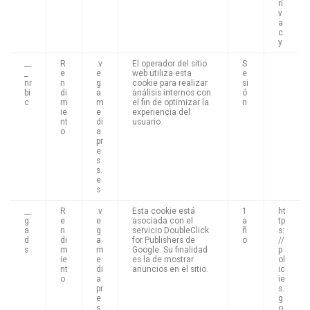
ri
v
a
c
y
__
R
.v
El operador del sitio
S
_
e
e
web utiliza esta
e
nr
n
g
cookie para realizar
si
bi
di
a
análisis internos con
ó
c
m
m
el fin de optimizar la
n
ie
e
experiencia del
nt
di
usuario.
o
a
pr
e
s
s.
e
s
__
R
.v
Esta cookie está
1
ht
g
e
e
asociada con el
a
tp
a
n
g
servicio DoubleClick
ñ
s:
d
di
a
for Publishers de
o
//
s
m
m
Google. Su finalidad
p
ie
e
es la de mostrar
ol
nt
di
anuncios en el sitio.
ic
o
a
ie
pr
s.
e
g
s
o