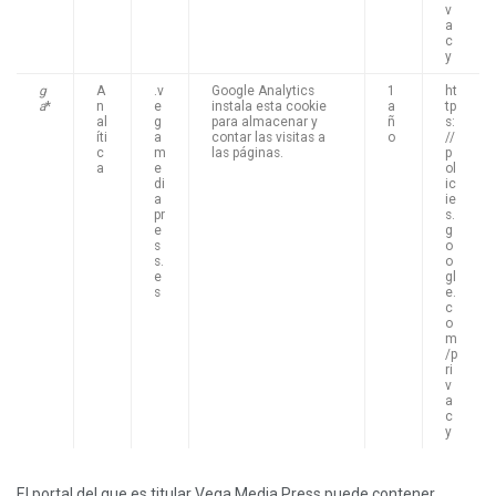
v
a
c
y
g
A
.v
Google Analytics
1
ht
a
*
n
e
instala esta cookie
a
tp
al
g
para almacenar y
ñ
s:
íti
a
contar las visitas a
o
//
c
m
las páginas.
p
a
e
ol
di
ic
a
ie
pr
s.
e
g
s
o
s.
o
e
gl
s
e.
c
o
m
/p
ri
v
a
c
y
El portal del que es titular Vega Media Press puede contener