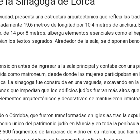
e la Sinagoga de Lorca
 ciudad, presenta una estructura arquitectónica que refleja las tr
adamente 19,6 metros de longitud por 10,4 metros de anchura. Est
ón, de 14 por 8 metros, alberga elementos esenciales como el heja
leían los textos sagrados. Alrededor de la sala, se disponen banc
nsición antes de ingresar a la sala principal y contaba con una p
ocida como matroneum, desde donde las mujeres participaban en lo
a. La sinagoga fue construida en una vaguada, excavando en la l
es que impedían que los edificios judíos fueran más altos que l
elementos arquitectónicos y decorativos se mantuvieron intactos
o o Córdoba, que fueron transformadas en iglesias tras la expul
timonio único del patrimonio judío en Murcia y en toda la penínsul
2.600 fragmentos de lámparas de vidrio en su interior, que han
a religiosa y cotidiana de la comunidad judía de la época.