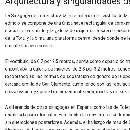
Arquitectura y singularidades d
La Sinagoga de Lorca, ubicada en el interior del castillo de la
edificio se compone de una única nave rectangular de aproxim
oración, el vestíbulo y la galería de mujeres. La sala de oraci
de la Torá, y la bimá, una plataforma central desde donde se 
durante las ceremonias.
El vestíbulo, de 6,7 por 2,5 metros, servía como espacio de tra
encontraba la galería de mujeres, de 2,8 por 3,2 metros, con
respetando así las normas de separación de género de la époc
cercana ermita de San Clemente, cumpliendo con las regulacion
conservación, ya que al estar semienterrada, muchos de sus 
A diferencia de otras sinagogas en España, como las de Toled
reutilizada para otro culto. Este hecho la convierte en un tes
sin alteraciones posteriores. Además, el hallazgo de más de 
Municipal de Lorca, aporta una visión excepcional sobre la vid