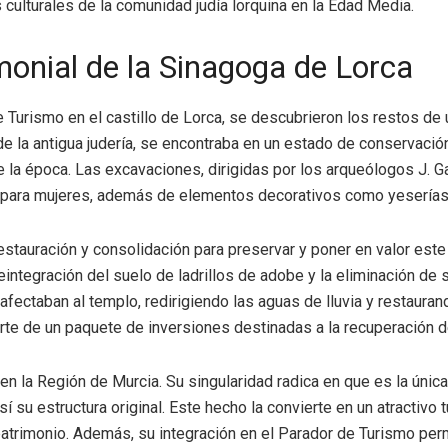
culturales de la comunidad judía lorquina en la Edad Media.
monial de la Sinagoga de Lorca
 Turismo en el castillo de Lorca, se descubrieron los restos de 
e la antigua judería, se encontraba en un estado de conservación
 de la época. Las excavaciones, dirigidas por los arqueólogos J. Ga
ría para mujeres, además de elementos decorativos como yeserías
tauración y consolidación para preservar y poner en valor este 
eintegración del suelo de ladrillos de adobe y la eliminación d
fectaban al templo, redirigiendo las aguas de lluvia y restaurand
rte de un paquete de inversiones destinadas a la recuperación d
 en la Región de Murcia. Su singularidad radica en que es la úni
í su estructura original. Este hecho la convierte en un atractivo t
l patrimonio. Además, su integración en el Parador de Turismo per