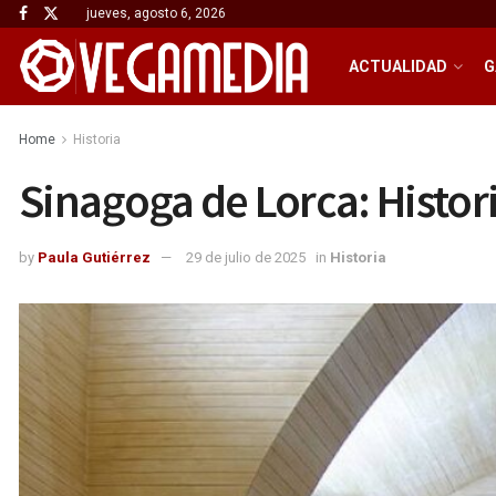
jueves, agosto 6, 2026
ACTUALIDAD
G
Home
Historia
Sinagoga de Lorca: Histor
by
Paula Gutiérrez
29 de julio de 2025
in
Historia