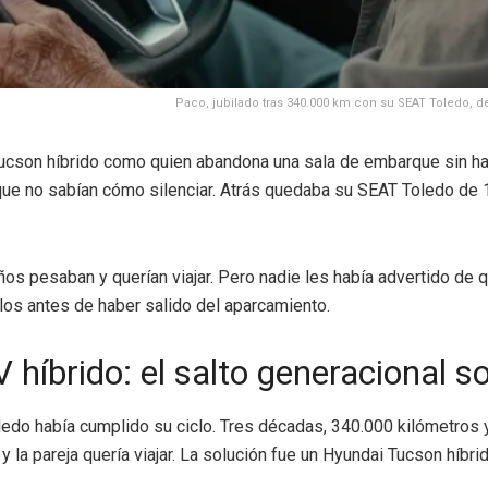
Paco, jubilado tras 340.000 km con su SEAT Toledo,
ucson híbrido como quien abandona una sala de embarque sin hab
que no sabían cómo silenciar. Atrás quedaba su SEAT Toledo de 1
s años pesaban y querían viajar. Pero nadie les había advertido 
los antes de haber salido del aparcamiento.
 híbrido: el salto generacional s
Toledo había cumplido su ciclo. Tres décadas, 340.000 kilómetros 
y la pareja quería viajar. La solución fue un Hyundai Tucson híbr