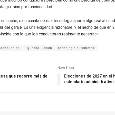
o que muchos conductores perciben como una pérdida de control
talgia, sino por funcionalidad.
un coche, sino cuánta de esa tecnología aporta algo real al condu
ir del garaje. Es una exigencia razonable. Y el hecho de que en 
oincide con lo que los conductores realmente necesitan.
 conducción
Hyundai Tucson
tecnología automotriz
Next Post
uguesa que recorre más de
Elecciones de 2027 en el 
calendario administrativo 