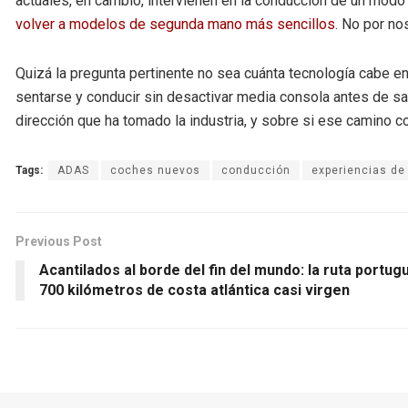
actuales, en cambio, intervienen en la conducción de un mod
volver a modelos de segunda mano más sencillos
. No por nos
Quizá la pregunta pertinente no sea cuánta tecnología cabe en 
sentarse y conducir sin desactivar media consola antes de sal
dirección que ha tomado la industria, y sobre si ese camino c
Tags:
ADAS
coches nuevos
conducción
experiencias de
Previous Post
Acantilados al borde del fin del mundo: la ruta port
700 kilómetros de costa atlántica casi virgen