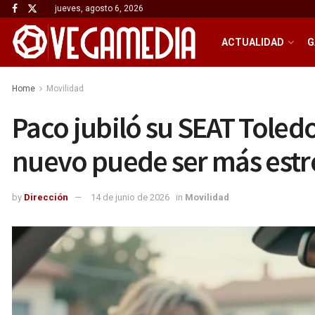
jueves, agosto 6, 2026
ACTUALIDAD
G
Home
Movilidad
Paco jubiló su SEAT Toled
nuevo puede ser más estr
by
Dirección
14 de junio de 2026
in
Movilidad