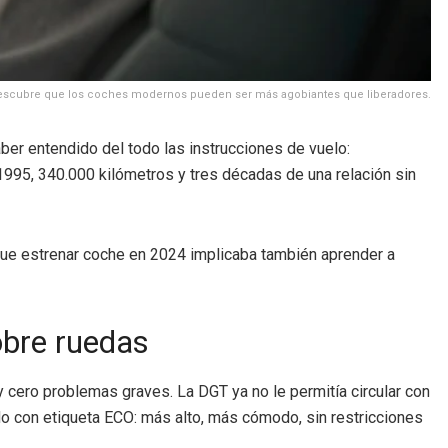
 descubre que los coches modernos pueden ser más agobiantes que liberadores.
er entendido del todo las instrucciones de vuelo:
995, 340.000 kilómetros y tres décadas de una relación sin
de que estrenar coche en 2024 implicaba también aprender a
obre ruedas
y cero problemas graves. La DGT ya no le permitía circular con
ido con etiqueta ECO: más alto, más cómodo, sin restricciones