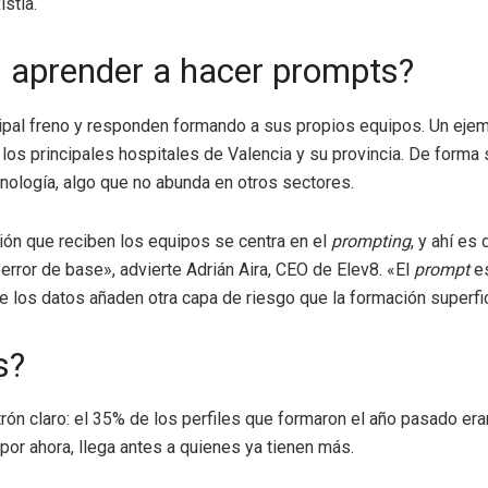
stía.
n aprender a hacer prompts?
cipal freno y responden formando a sus propios equipos. Un eje
os principales hospitales de Valencia y su provincia. De forma si
nología, algo que no abunda en otros sectores.
ción que reciben los equipos se centra en el
prompting
, y ahí es
error de base», advierte Adrián Aira, CEO de Elev8. «El
prompt
es
 de los datos añaden otra capa de riesgo que la formación superfic
s?
trón claro: el 35% de los perfiles que formaron el año pasado er
 por ahora, llega antes a quienes ya tienen más.