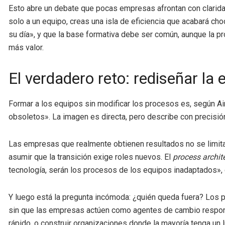
Esto abre un debate que pocas empresas afrontan con clarida
solo a un equipo, creas una isla de eficiencia que acabará ch
su día», y que la base formativa debe ser común, aunque la pr
más valor.
El verdadero reto: rediseñar la
Formar a los equipos sin modificar los procesos es, según Ai
obsoletos». La imagen es directa, pero describe con precisión
Las empresas que realmente obtienen resultados no se limitan 
asumir que la transición exige roles nuevos. El
process archit
tecnología, serán los procesos de los equipos inadaptados», 
Y luego está la pregunta incómoda: ¿quién queda fuera? Los pe
sin que las empresas actúen como agentes de cambio responsab
rápido, o construir organizaciones donde la mayoría tenga un 