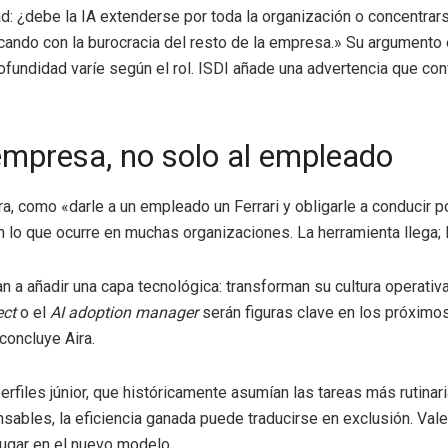
d: ¿debe la IA extenderse por toda la organización o concentra
ocando con la burocracia del resto de la empresa.» Su argumento 
ofundidad varíe según el rol. ISDI añade una advertencia que co
 empresa, no solo al empleado
ra, como «darle a un empleado un Ferrari y obligarle a conducir 
 lo que ocurre en muchas organizaciones. La herramienta llega; l
a añadir una capa tecnológica: transforman su cultura operativa. 
ect
o el
AI adoption manager
serán figuras clave en los próximos 
concluye Aira.
rfiles júnior, que históricamente asumían las tareas más rutina
les, la eficiencia ganada puede traducirse en exclusión. Vale 
lugar en el nuevo modelo.