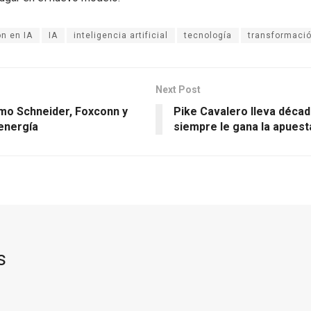
n en IA
IA
inteligencia artificial
tecnología
transformació
Next Post
como Schneider, Foxconn y
Pike Cavalero lleva década
 energía
siempre le gana la apuest
s