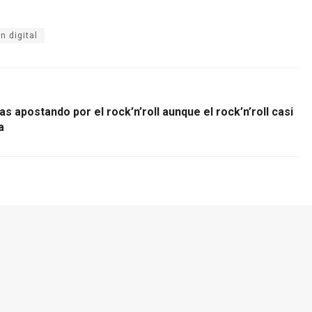
n digital
s apostando por el rock’n’roll aunque el rock’n’roll casi
a