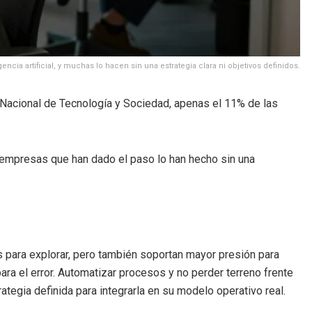
encia artificial, y muchas lo hacen sin una estrategia clara ni objetivos definidos.
io Nacional de Tecnología y Sociedad, apenas el 11% de las
as empresas que han dado el paso lo han hecho sin una
para explorar, pero también soportan mayor presión para
ra el error. Automatizar procesos y no perder terreno frente
tegia definida para integrarla en su modelo operativo real.