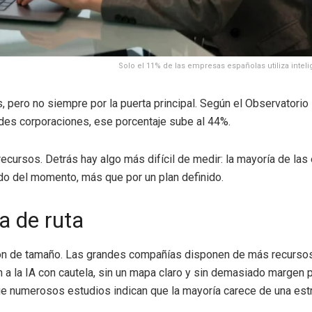
Solo el 11% de las empresas españolas utiliza intelig
as, pero no siempre por la puerta principal. Según el Observator
ndes corporaciones, ese porcentaje sube al 44%.
 recursos. Detrás hay algo más difícil de medir: la mayoría de l
uido del momento, más que por un plan definido.
a de ruta
ión de tamaño. Las grandes compañías disponen de más recursos 
a la IA con cautela, sin un mapa claro y sin demasiado margen pa
e numerosos estudios indican que la mayoría carece de una estra