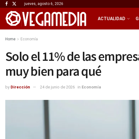
jueves, agosto 6, 2026
ACTUALIDAD
G
Home
Economía
Solo el 11% de las empresa
muy bien para qué
by
Dirección
24 de junio de 2026
in
Economía