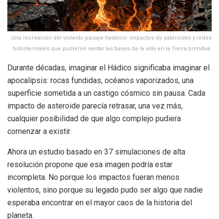
Una recreación del violento paisaje hadéico: impactos de asteroides y redes
hidrotermales que pudieron sentar las bases de la vida en la Tierra primitiva.
Durante décadas, imaginar el Hádico significaba imaginar el
apocalipsis: rocas fundidas, océanos vaporizados, una
superficie sometida a un castigo cósmico sin pausa. Cada
impacto de asteroide parecía retrasar, una vez más,
cualquier posibilidad de que algo complejo pudiera
comenzar a existir.
Ahora un estudio basado en 37 simulaciones de alta
resolución propone que esa imagen podría estar
incompleta. No porque los impactos fueran menos
violentos, sino porque su legado pudo ser algo que nadie
esperaba encontrar en el mayor caos de la historia del
planeta.