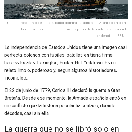
Un poderoso navío de línea español domina las aguas del Atlántico en plena
tormenta — símbolo del decisivo papel de la Armada española en la
independencia de EE.UU.
La independencia de Estados Unidos tiene una imagen casi
perfecta: colonos con fusiles, batallas en tierra firme,
héroes locales. Lexington, Bunker Hill, Yorktown. Es un
relato limpio, poderoso y, según algunos historiadores,
incompleto.
El 22 de junio de 1779, Carlos III declaró la guerra a Gran
Bretaña. Desde ese momento, la Armada española entró en
un conflicto que la historia popular ha contado, durante
décadas, casi sin ella.
La guerra que no se libró solo en