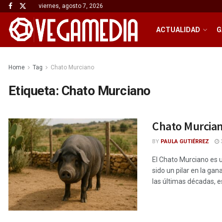
viernes, agosto 7, 2026
ACTUALIDAD
G
Home
Tag
Chato Murciano
Etiqueta:
Chato Murciano
Chato Murcian
BY
PAULA GUTIÉRREZ
3
El Chato Murciano es u
sido un pilar en la ga
las últimas décadas, es