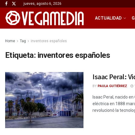
jueves, agosto 6, 2026
ACTUALIDAD
G
Home
Tag
inventores españoles
Etiqueta:
inventores españoles
Isaac Peral: V
BY
PAULA GUTIÉRREZ
1
Isaac Peral, nacido en
eléctrica en 1888 marcó
revolucionó la tecnolog