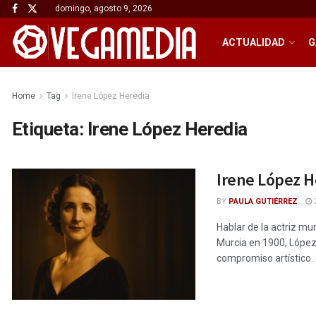
domingo, agosto 9, 2026
ACTUALIDAD
G
Home
Tag
Irene López Heredia
Etiqueta:
Irene López Heredia
Irene López H
BY
PAULA GUTIÉRREZ
2
Hablar de la actriz mu
Murcia en 1900, López 
compromiso artístico. 