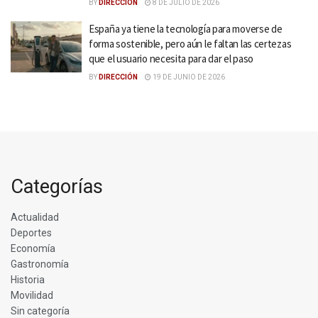
BY
DIRECCIÓN
8 DE JULIO DE 2026
España ya tiene la tecnología para moverse de
forma sostenible, pero aún le faltan las certezas
que el usuario necesita para dar el paso
BY
DIRECCIÓN
19 DE JUNIO DE 2026
Categorías
Actualidad
Deportes
Economía
Gastronomía
Historia
Movilidad
Sin categoría