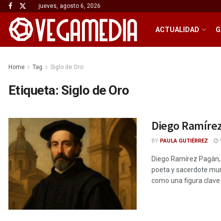
jueves, agosto 6, 2026
ACTUALIDAD
G
Home
Tag
Siglo de Oro
Etiqueta:
Siglo de Oro
Diego Ramírez
BY
PAULA GUTIÉRREZ
9
Diego Ramírez Pagán, n
poeta y sacerdote murc
como una figura clave e