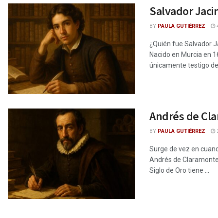
Salvador Jaci
BY
PAULA GUTIÉRREZ
4
¿Quién fue Salvador J
Nacido en Murcia en 160
únicamente testigo de 
Andrés de Cla
BY
PAULA GUTIÉRREZ
2
Surge de vez en cuando
Andrés de Claramonte,
Siglo de Oro tiene ...