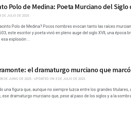
nto Polo de Medina: Poeta Murciano del Siglo
 DE JULIO DE 2025
acinto Polo de Medina? Pocos nombres evocan tanto las raíces murciana
3, este escritor y poeta vivió en pleno auge del siglo XVII, una época br
esa explosión ...
ramonte: el dramaturgo murciano que marcó 
8 DE JUNIO DE 2025 - UPDATED ON 3 DE JULIO DE 2025
 una figura que, aunque no siempre luzca entre los grandes titulares, a
 ese dramaturgo murciano que, pese al paso de los siglos y a la sombra