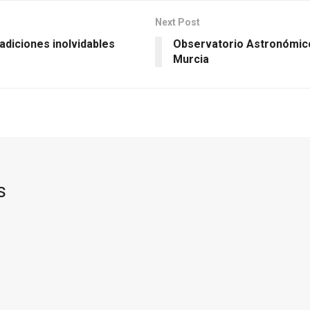
Next Post
diciones inolvidables
Observatorio Astronómico 
Murcia
s