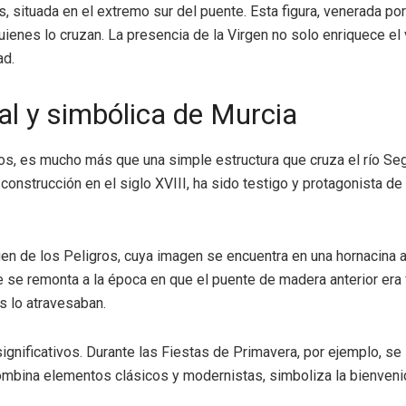
os, situada en el extremo sur del puente. Esta figura, venerada 
enes lo cruzan. La presencia de la Virgen no solo enriquece el va
ad.
ral y simbólica de Murcia
s, es mucho más que una simple estructura que cruza el río Segu
su construcción en el siglo XVIII, ha sido testigo y protagonista d
en de los Peligros, cuya imagen se encuentra en una hornacina al
se remonta a la época en que el puente de madera anterior era f
s lo atravesaban.
ificativos. Durante las Fiestas de Primavera, por ejemplo, se ins
ombina elementos clásicos y modernistas, simboliza la bienvenid