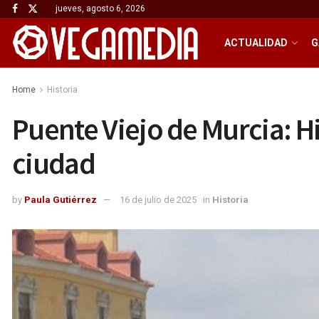
jueves, agosto 6, 2026
ACTUALIDAD
G
Home
Historia
Puente Viejo de Murcia: H
ciudad
by
Paula Gutiérrez
16 de julio de 2025
in
Historia