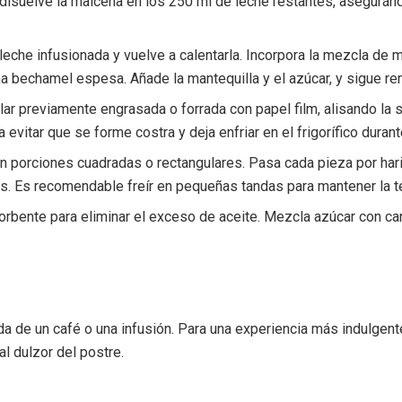
, disuelve la maicena en los 250 ml de leche restantes, asegur
la leche infusionada y vuelve a calentarla. Incorpora la mezcla
una bechamel espesa. Añade la mantequilla y el azúcar, y sigue 
lar previamente engrasada o forrada con papel film, alisando la 
evitar que se forme costra y deja enfriar en el frigorífico duran
 en porciones cuadradas o rectangulares. Pasa cada pieza por har
. Es recomendable freír en pequeñas tandas para mantener la tem
orbente para eliminar el exceso de aceite. Mezcla azúcar con c
a de un café o una infusión. Para una experiencia más indulgente
al dulzor del postre.