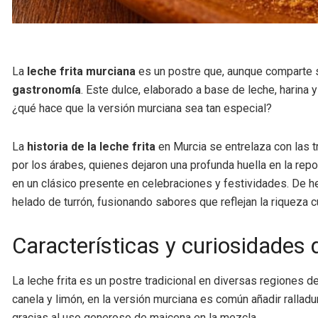
La
leche frita murciana
es un postre que, aunque comparte s
gastronomía
. Este dulce, elaborado a base de leche, harina y
¿qué hace que la versión murciana sea tan especial?
La
historia de la leche frita
en Murcia se entrelaza con las tr
por los árabes, quienes dejaron una profunda huella en la repo
en un clásico presente en celebraciones y festividades. De he
helado de turrón, fusionando sabores que reflejan la riqueza cu
Características y curiosidades 
La leche frita es un postre tradicional en diversas regiones 
canela y limón, en la versión murciana es común añadir ralladur
gracias al uso generoso de maicena en la mezcla.