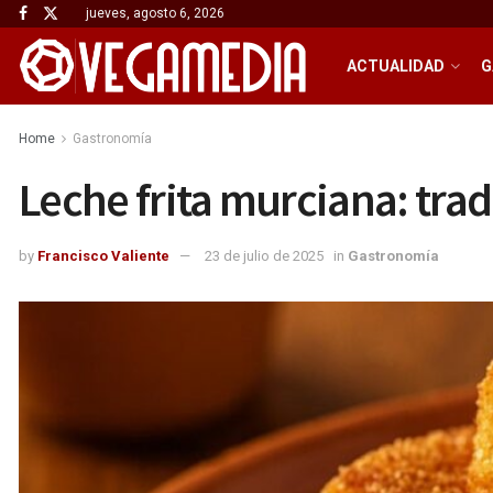
jueves, agosto 6, 2026
ACTUALIDAD
G
Home
Gastronomía
Leche frita murciana: tra
by
Francisco Valiente
23 de julio de 2025
in
Gastronomía