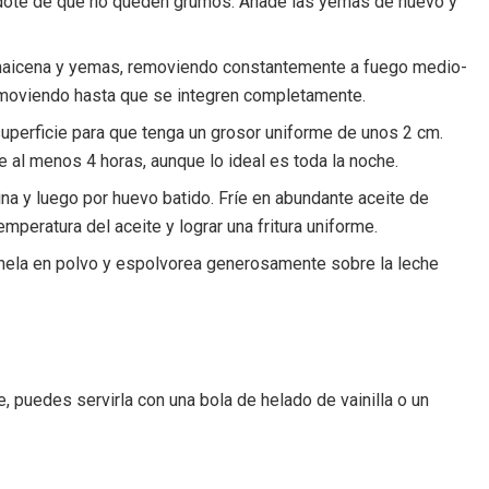
ándote de que no queden grumos. Añade las yemas de huevo y
 de maicena y yemas, removiendo constantemente a fuego medio-
removiendo hasta que se integren completamente.
superficie para que tenga un grosor uniforme de unos 2 cm.
te al menos 4 horas, aunque lo ideal es toda la noche.
ina y luego por huevo batido. Fríe en abundante aceite de
peratura del aceite y lograr una fritura uniforme.
anela en polvo y espolvorea generosamente sobre la leche
, puedes servirla con una bola de helado de vainilla o un