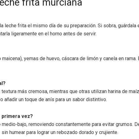
leche frita murciana
 leche frita el mismo día de su preparación. Si sobra, guárdala e
arla ligeramente en el horno antes de servir.
a (o maicena), yemas de huevo, cáscara de limón y canela en ram
al?
extura más cremosa, mientras que otras utilizan harina de maíz e
 añadir un toque de anís para un sabor distintivo.
r primera vez?
go medio-bajo, removiendo constantemente para evitar grumos. 
ro sin humear para lograr un rebozado dorado y crujiente.