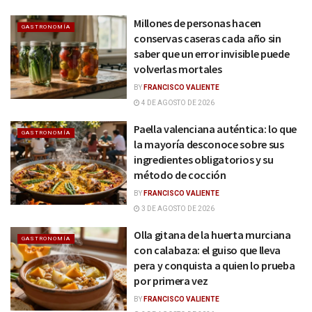
Millones de personas hacen
GASTRONOMÍA
conservas caseras cada año sin
saber que un error invisible puede
volverlas mortales
BY
FRANCISCO VALIENTE
4 DE AGOSTO DE 2026
Paella valenciana auténtica: lo que
GASTRONOMÍA
la mayoría desconoce sobre sus
ingredientes obligatorios y su
método de cocción
BY
FRANCISCO VALIENTE
3 DE AGOSTO DE 2026
Olla gitana de la huerta murciana
GASTRONOMÍA
con calabaza: el guiso que lleva
pera y conquista a quien lo prueba
por primera vez
BY
FRANCISCO VALIENTE