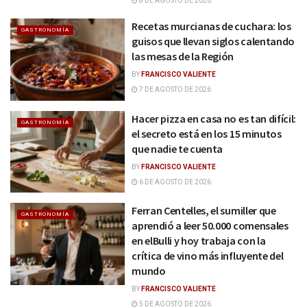
8 DE AGOSTO DE 2026
Recetas murcianas de cuchara: los
GASTRONOMÍA
guisos que llevan siglos calentando
las mesas de la Región
BY
FRANCISCO VALIENTE
7 DE AGOSTO DE 2026
Hacer pizza en casa no es tan difícil:
GASTRONOMÍA
el secreto está en los 15 minutos
que nadie te cuenta
BY
FRANCISCO VALIENTE
6 DE AGOSTO DE 2026
Ferran Centelles, el sumiller que
GASTRONOMÍA
aprendió a leer 50.000 comensales
en elBulli y hoy trabaja con la
crítica de vino más influyente del
mundo
BY
FRANCISCO VALIENTE
5 DE AGOSTO DE 2026