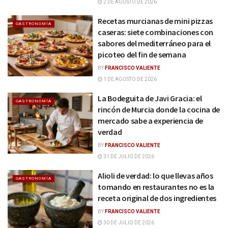
2 DE AGOSTO DE 2026
Recetas murcianas de mini pizzas
GASTRONOMÍA
caseras: siete combinaciones con
sabores del mediterráneo para el
picoteo del fin de semana
BY
FRANCISCO VALIENTE
1 DE AGOSTO DE 2026
La Bodeguita de Javi Gracia: el
GASTRONOMÍA
rincón de Murcia donde la cocina de
mercado sabe a experiencia de
verdad
BY
FRANCISCO VALIENTE
31 DE JULIO DE 2026
Alioli de verdad: lo que llevas años
GASTRONOMÍA
tomando en restaurantes no es la
receta original de dos ingredientes
BY
FRANCISCO VALIENTE
30 DE JULIO DE 2026