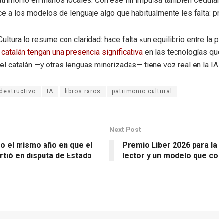
trimonio en manos locales. Con ese fin impulsa también Cedulari
e a los modelos de lenguaje algo que habitualmente les falta: pro
ltura lo resume con claridad: hace falta «un equilibrio entre la
catalán tengan una presencia significativa
en las tecnologías que
l catalán —y otras lenguas minorizadas— tiene voz real en la I
destructivo
IA
libros raros
patrimonio cultural
Next Post
io el mismo año en que el
Premio Liber 2026 para la
rtió en disputa de Estado
lector y un modelo que con