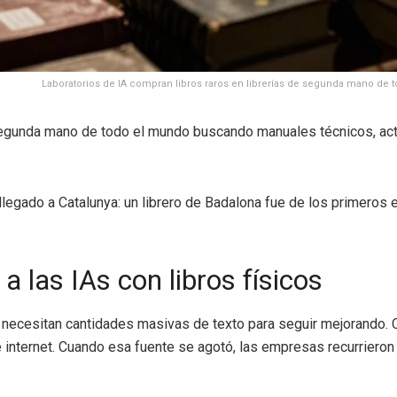
Laboratorios de IA compran libros raros en librerías de segunda mano de 
 segunda mano de todo el mundo buscando manuales técnicos, act
legado a Catalunya: un librero de Badalona fue de los primeros e
a las IAs con libros físicos
ecesitan cantidades masivas de texto para seguir mejorando. C
 internet. Cuando esa fuente se agotó, las empresas recurrieron 