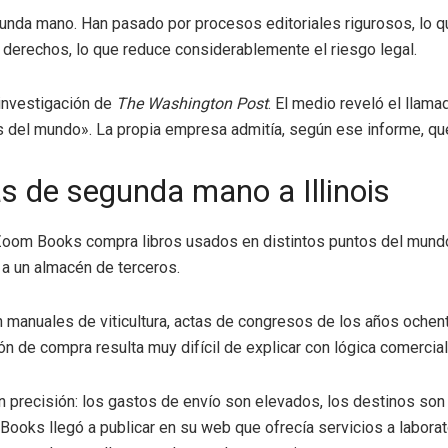
gunda mano. Han pasado por procesos editoriales rigurosos, lo qu
e derechos, lo que reduce considerablemente el riesgo legal.
 investigación de
The Washington Post
. El medio reveló el llam
s del mundo». La propia empresa admitía, según ese informe, qu
as de segunda mano a Illinois
om Books compra libros usados en distintos puntos del mundo y
n a un almacén de terceros.
 manuales de viticultura, actas de congresos de los años ochenta 
rón de compra resulta muy difícil de explicar con lógica comercia
con precisión: los gastos de envío son elevados, los destinos son
oks llegó a publicar en su web que ofrecía servicios a laborato