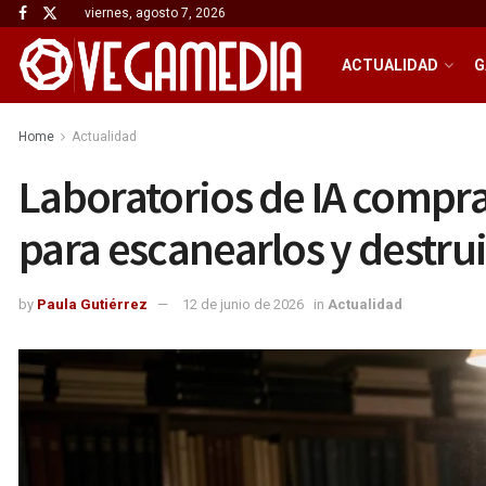
viernes, agosto 7, 2026
ACTUALIDAD
G
Home
Actualidad
Laboratorios de IA compr
para escanearlos y destrui
by
Paula Gutiérrez
12 de junio de 2026
in
Actualidad