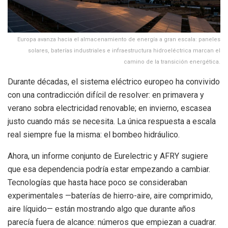
Europa avanza hacia el almacenamiento de energía a gran escala: paneles
solares, baterías industriales e infraestructura hidroeléctrica marcan el
camino de la transición energética.
Durante décadas, el sistema eléctrico europeo ha convivido
con una contradicción difícil de resolver: en primavera y
verano sobra electricidad renovable; en invierno, escasea
justo cuando más se necesita. La única respuesta a escala
real siempre fue la misma: el bombeo hidráulico.
Ahora, un informe conjunto de Eurelectric y AFRY sugiere
que esa dependencia podría estar empezando a cambiar.
Tecnologías que hasta hace poco se consideraban
experimentales —baterías de hierro-aire, aire comprimido,
aire líquido— están mostrando algo que durante años
parecía fuera de alcance: números que empiezan a cuadrar.