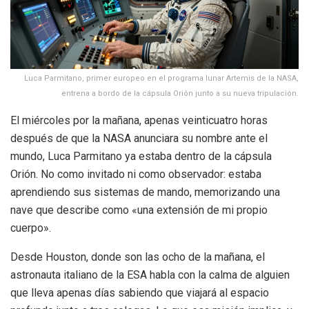
Luca Parmitano, primer europeo en el programa lunar Artemis de la NASA,
entrena a bordo de la cápsula Orión junto a su nueva tripulación.
El miércoles por la mañana, apenas veinticuatro horas
después de que la NASA anunciara su nombre ante el
mundo, Luca Parmitano ya estaba dentro de la cápsula
Orión. No como invitado ni como observador: estaba
aprendiendo sus sistemas de mando, memorizando una
nave que describe como «una extensión de mi propio
cuerpo».
Desde Houston, donde son las ocho de la mañana, el
astronauta italiano de la ESA habla con la calma de alguien
que lleva apenas días sabiendo que viajará al espacio