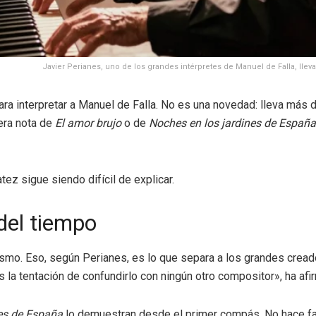
Javier Perianes, uno de los grandes intérpretes de Manuel de Falla, ll
a interpretar a Manuel de Falla. No es una novedad: lleva más d
mera nota de
El amor brujo
o de
Noches en los jardines de España
z sigue siendo difícil de explicar.
 del tiempo
mo. Eso, según Perianes, es lo que separa a los grandes creado
 la tentación de confundirlo con ningún otro compositor», ha afi
nes de España
lo demuestran desde el primer compás. No hace falt