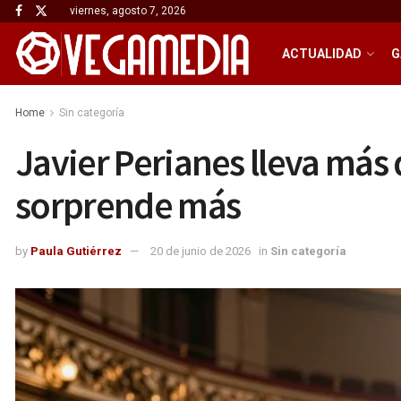
viernes, agosto 7, 2026
ACTUALIDAD
G
Home
Sin categoría
Javier Perianes lleva más 
sorprende más
by
Paula Gutiérrez
20 de junio de 2026
in
Sin categoría