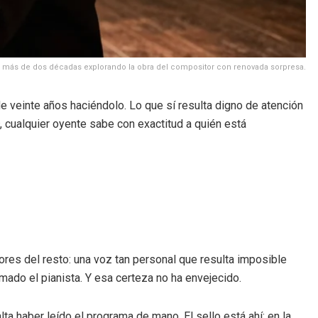
eva más de dos décadas explorando la obra del compositor con renovada sorpresa.
e veinte años haciéndolo. Lo que sí resulta digno de atención
, cualquier oyente sabe con exactitud a quién está
res del resto: una voz tan personal que resulta imposible
rmado el pianista. Y esa certeza no ha envejecido.
a haber leído el programa de mano. El sello está ahí: en la