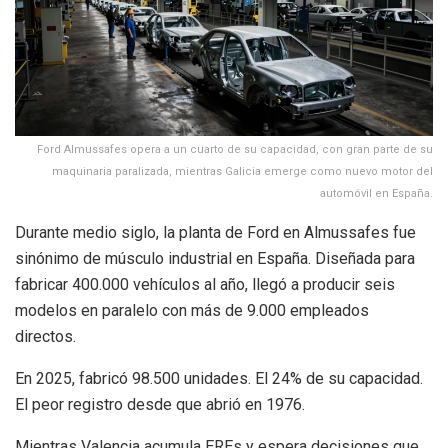
Ford Almussafes opera a un cuarto de su capacidad, con gran parte de su
maquinaria paralizada, mientras Galicia emerge como nuevo motor del
automóvil en España.
Durante medio siglo, la planta de Ford en Almussafes fue
sinónimo de músculo industrial en España. Diseñada para
fabricar 400.000 vehículos al año, llegó a producir seis
modelos en paralelo con más de 9.000 empleados
directos.
En 2025, fabricó 98.500 unidades. El 24% de su capacidad.
El peor registro desde que abrió en 1976.
Mientras Valencia acumula EREs y espera decisiones que