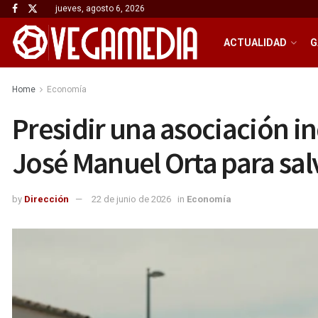
jueves, agosto 6, 2026
ACTUALIDAD
G
Home
Economía
Presidir una asociación ind
José Manuel Orta para salva
by
Dirección
22 de junio de 2026
in
Economía