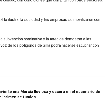
 de calidad, con condiciones que compitan con otros sectores.
4 lo ilustra: la sociedad y las empresas se movilizaron con
 la subvención nominativa y la tarea de demostrar a las
la voz de los polígonos de Silla podrá hacerse escuchar con
vierte una Murcia lluviosa y oscura en el escenario de
y el crimen se funden