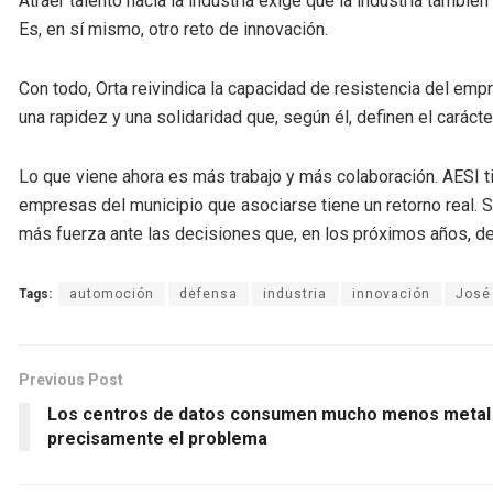
Atraer talento hacia la industria exige que la industria tamb
Es, en sí mismo, otro reto de innovación.
Con todo, Orta reivindica la capacidad de resistencia del emp
una rapidez y una solidaridad que, según él, definen el carácter
Lo que viene ahora es más trabajo y más colaboración. AESI tie
empresas del municipio que asociarse tiene un retorno real. S
más fuerza ante las decisiones que, en los próximos años, def
Tags:
automoción
defensa
industria
innovación
José
Previous Post
Los centros de datos consumen mucho menos metal d
precisamente el problema