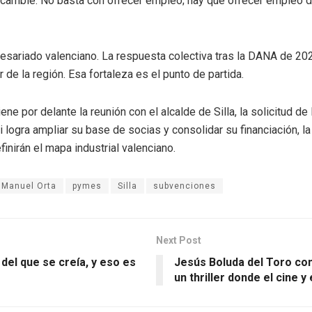
ién cambie. No basta con ofrecer empleo; hay que ofrecer empleo
resariado valenciano. La respuesta colectiva tras la DANA de 202
 de la región. Esa fortaleza es el punto de partida.
ne por delante la reunión con el alcalde de Silla, la solicitud de
i logra ampliar su base de socias y consolidar su financiación, 
inirán el mapa industrial valenciano.
 Manuel Orta
pymes
Silla
subvenciones
Next Post
el que se creía, y eso es
Jesús Boluda del Toro con
un thriller donde el cine 