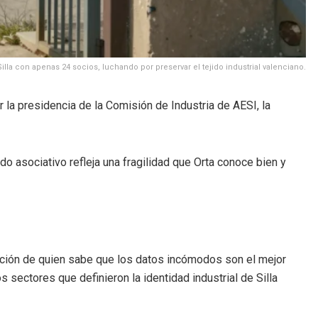
Silla con apenas 24 socios, luchando por preservar el tejido industrial valenciano.
a presidencia de la Comisión de Industria de AESI, la
do asociativo refleja una fragilidad que Orta conoce bien y
nvicción de quien sabe que los datos incómodos son el mejor
 sectores que definieron la identidad industrial de Silla