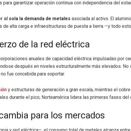
 para garantizar operación continua con independencia del estado
or sí sola la demanda de metales
asociada al activo. El alumin
de alta carga e infraestructuras de puesta a tierra —y todo esto 
rzo de la red eléctrica
ncorporaciones anuales de capacidad eléctrica impulsadas por c
éndose después en niveles estructuralmente más elevados. No
 no fue concebida para soportar.
sión
y estructuras de generación a gran escala, mientras el cob
les durante el pico; Norteamérica lidera las primeras fases del
e cambia para los mercados
pia y red eléctrica—, el consumo total de metales alcanza entre 