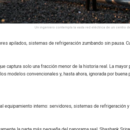
Un ingeniero contempla la vasta red eléctrica de un centro 
dores apilados, sistemas de refrigeración zumbando sin pausa. 
captura solo una fracción menor de la historia real. La mayor 
e los modelos convencionales y, hasta ahora, ignorada por buena p
l equipamiento interno: servidores, sistemas de refrigeración y
ente la parte más pequeña del panorama real. Shashank Sriram, a