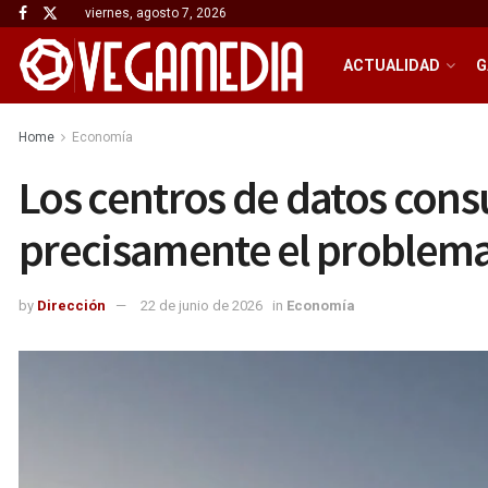
viernes, agosto 7, 2026
ACTUALIDAD
G
Home
Economía
Los centros de datos cons
precisamente el problem
by
Dirección
22 de junio de 2026
in
Economía