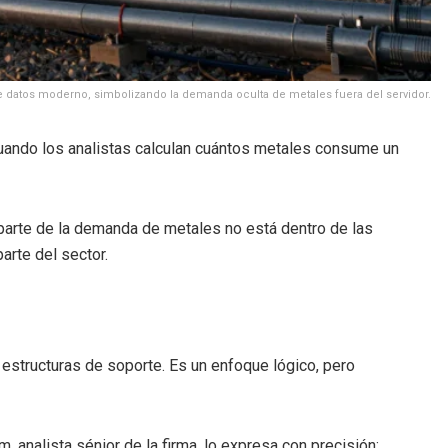
de datos moderno, simbolizando la demanda oculta de metales fuera del servidor.
Cuando los analistas calculan cuántos metales consume un
parte de la demanda de metales no está dentro de las
arte del sector.
 estructuras de soporte. Es un enfoque lógico, pero
nalista sénior de la firma, lo expresa con precisión: