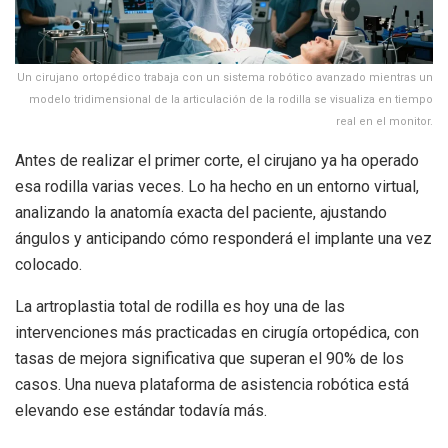
Un cirujano ortopédico trabaja con un sistema robótico avanzado mientras un
modelo tridimensional de la articulación de la rodilla se visualiza en tiempo
real en el monitor.
Antes de realizar el primer corte, el cirujano ya ha operado
esa rodilla varias veces. Lo ha hecho en un entorno virtual,
analizando la anatomía exacta del paciente, ajustando
ángulos y anticipando cómo responderá el implante una vez
colocado.
La artroplastia total de rodilla es hoy una de las
intervenciones más practicadas en cirugía ortopédica, con
tasas de mejora significativa que superan el 90% de los
casos. Una nueva plataforma de asistencia robótica está
elevando ese estándar todavía más.