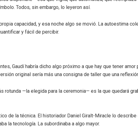
mbolo. Todos, sin embargo, lo leyeron así.
 propia capacidad, y esa noche algo se movió. La autoestima col
ntificar y fácil de percibir.
uentes, Gaudí habría dicho algo próximo a que hay que tener amor 
ersión original sería más una consigna de taller que una reflexi
 más rotunda —la elegida para la ceremonia— es la que quedará gra
co de la técnica. El historiador Daniel Giralt-Miracle lo describ
aba la tecnología. La subordinaba a algo mayor.