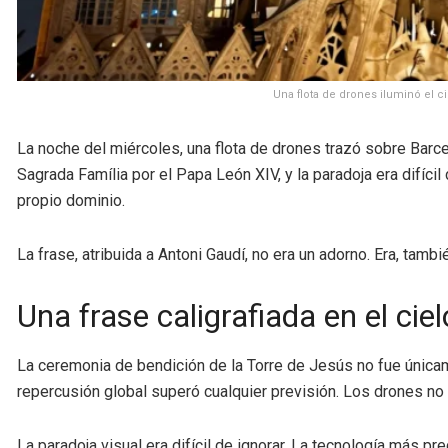
Una flota de drones iluminó el c
La noche del miércoles, una flota de drones trazó sobre Barce
Sagrada Família por el Papa León XIV, y la paradoja era difíci
propio dominio.
La frase, atribuida a Antoni Gaudí, no era un adorno. Era, tambi
Una frase caligrafiada en el ciel
La ceremonia de bendición de la Torre de Jesús no fue únicam
repercusión global superó cualquier previsión. Los drones no 
La paradoja visual era difícil de ignorar. La tecnología más 