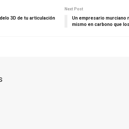
Next Post
delo 3D de tu articulación
Un empresario murciano r
mismo en carbono que lo
s