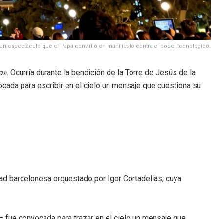
 un espectáculo que el Papa convirtió en manifiesto contra el poder tecnológico.
ca»
. Ocurría durante la bendición de la Torre de Jesús de la
vocada para escribir en el cielo un mensaje que cuestiona su
ad barcelonesa orquestado por Igor Cortadellas, cuya
a— fue convocada para trazar en el cielo un mensaje que