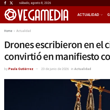
sábado, agosto 8, 2026
ACTUALIDAD
G
Home
Actualidad
Drones escribieron en el c
convirtió en manifiesto c
by
Paula Gutiérrez
23 de junio de 2026
in
Actualidad