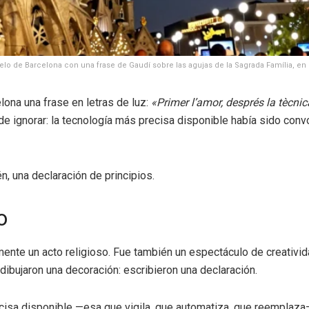
ielo de Barcelona con una frase de Gaudí sobre las agujas de la Sagrada Família, en
lona una frase en letras de luz:
«Primer l’amor, després la tècni
l de ignorar: la tecnología más precisa disponible había sido con
én, una declaración de principios.
o
ente un acto religioso. Fue también un espectáculo de creativid
dibujaron una decoración: escribieron una declaración.
precisa disponible —esa que vigila, que automatiza, que reemplaz