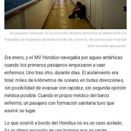
Un pasajero exhausto en un corredor desierto simboliza el aislamiento y la
fragilidad de la gestión sanitaria a bordo de cruceros, lecciones que el sector
lleva décadas ignorando.
Era enero, y el MV Hondius navegaba por aguas antárticas
cuando los primeros pasajeros empezaron a caer
enfermos. Uno tras otro, durante días. El aislamiento era
total: miles de kilómetros de océano en todas direcciones,
sin posibilidad de evacuar con rapidez, sin segunda opinión
médica posible. Cuando el propio médico del barco
enfermó, un pasajero con formación sanitaria tuvo que
asumir su lugar.
Lo que ocurrió a bordo del Hondius no es un caso aislado.
Es el último episodio de una historia que se repite.