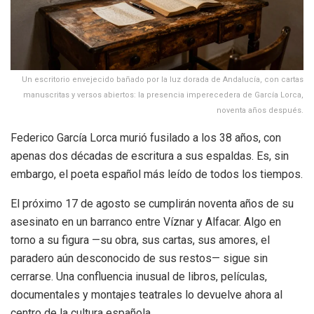
Un escritorio envejecido bañado por la luz dorada de Andalucía, con cartas
manuscritas y versos abiertos: la presencia imperecedera de García Lorca,
noventa años después.
Federico García Lorca murió fusilado a los 38 años, con
apenas dos décadas de escritura a sus espaldas. Es, sin
embargo, el poeta español más leído de todos los tiempos.
El próximo 17 de agosto se cumplirán noventa años de su
asesinato en un barranco entre Víznar y Alfacar. Algo en
torno a su figura —su obra, sus cartas, sus amores, el
paradero aún desconocido de sus restos— sigue sin
cerrarse. Una confluencia inusual de libros, películas,
documentales y montajes teatrales lo devuelve ahora al
centro de la cultura española.