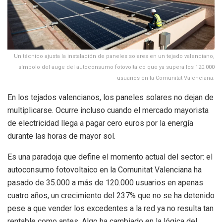
Un técnico ajusta la instalación de paneles solares en un tejado valenciano,
símbolo del auge del autoconsumo fotovoltaico que ya supera los 120.000
usuarios en la Comunitat Valenciana.
En los tejados valencianos, los paneles solares no dejan de
multiplicarse. Ocurre incluso cuando el mercado mayorista
de electricidad llega a pagar cero euros por la energía
durante las horas de mayor sol.
Es una paradoja que define el momento actual del sector: el
autoconsumo fotovoltaico en la Comunitat Valenciana ha
pasado de 35.000 a más de 120.000 usuarios en apenas
cuatro años, un crecimiento del 237% que no se ha detenido
pese a que vender los excedentes a la red ya no resulta tan
rentable como antes. Algo ha cambiado en la lógica del