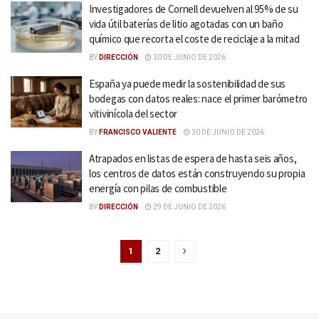
Investigadores de Cornell devuelven al 95% de su
vida útil baterías de litio agotadas con un baño
químico que recorta el coste de reciclaje a la mitad
BY
DIRECCIÓN
30 DE JUNIO DE 2026
España ya puede medir la sostenibilidad de sus
bodegas con datos reales: nace el primer barómetro
vitivinícola del sector
BY
FRANCISCO VALIENTE
30 DE JUNIO DE 2026
Atrapados en listas de espera de hasta seis años,
los centros de datos están construyendo su propia
energía con pilas de combustible
BY
DIRECCIÓN
29 DE JUNIO DE 2026
1
2