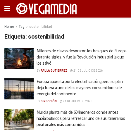
Home
Tag
sostenibilidad
Etiqueta:
sostenibilidad
Millones de clavos devoraron los bosques de Europa
durante siglos, y fue la Revolución Industrial la que
los salvó
BY
PAULA GUTIÉRREZ
21 DE JULIO DE 2026
Europa apuesta por la electrificación, pero su plan
deja fuera a uno de los mayores consumidores de
energía del continente
BY
DIRECCIÓN
21 DE JULIO DE 2026
Murcia planta más de 60 limoneros donde antes
había bolardos para refrescar uno de sus itinerarios
peatonales más concurridos