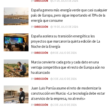
BY
DIRECCIÓN
21 DE JULIO DE 2026
España genera más energía verde que casi cualquier
país de Europa, pero sigue importando el 70% de la
energía que consume
BY
DIRECCIÓN
19 DE JULIO DE 2026
España acelera su transición energética: los
proyectos que marcaron la quinta edición de La
Noche de la Energía
BY
DIRECCIÓN
8 DE JULIO DE 2026
Murcia convierte cada gota y cada dato en una
ventaja competitiva que el resto de Europa aún no
ha alcanzado
BY
DIRECCIÓN
3 DE JULIO DE 2026
Juan Luis Porrúa asume el reto de modernizar la
construcción en Murcia: «La tecnología debe estar
al servicio de la empresa, no al revés»
BY
DIRECCIÓN
2 DE JULIO DE 2026