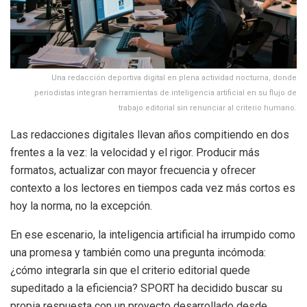
Una redacción deportiva digital en plena actividad nocturna, donde
periodistas integran herramientas de inteligencia artificial en su flujo de
trabajo editorial sin renunciar al criterio humano.
Las redacciones digitales llevan años compitiendo en dos
frentes a la vez: la velocidad y el rigor. Producir más
formatos, actualizar con mayor frecuencia y ofrecer
contexto a los lectores en tiempos cada vez más cortos es
hoy la norma, no la excepción.
En ese escenario, la inteligencia artificial ha irrumpido como
una promesa y también como una pregunta incómoda:
¿cómo integrarla sin que el criterio editorial quede
supeditado a la eficiencia? SPORT ha decidido buscar su
propia respuesta con un proyecto desarrollado desde