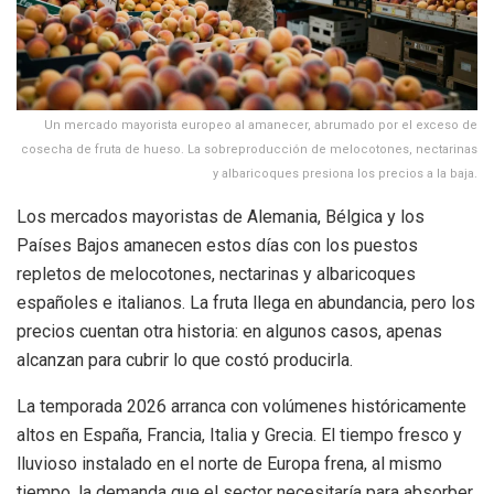
Un mercado mayorista europeo al amanecer, abrumado por el exceso de
cosecha de fruta de hueso. La sobreproducción de melocotones, nectarinas
y albaricoques presiona los precios a la baja.
Los mercados mayoristas de Alemania, Bélgica y los
Países Bajos amanecen estos días con los puestos
repletos de melocotones, nectarinas y albaricoques
españoles e italianos. La fruta llega en abundancia, pero los
precios cuentan otra historia: en algunos casos, apenas
alcanzan para cubrir lo que costó producirla.
La temporada 2026 arranca con volúmenes históricamente
altos en España, Francia, Italia y Grecia. El tiempo fresco y
lluvioso instalado en el norte de Europa frena, al mismo
tiempo, la demanda que el sector necesitaría para absorber