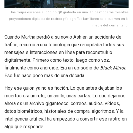
Una mujer escanea el código QR grabado en una lápida moderna mientras
proyecciones digitales de rostros y fotografías familiares se disuelven en la
niebla del cementerio.
Cuando Martha perdió a su novio Ash en un accidente de
tráfico, recurrió a una tecnología que recopilaba todos sus
mensajes e interacciones en línea para reconstruirlo
digitalmente. Primero como texto, luego como voz,
finalmente como androide. Era un episodio de
Black Mirror
.
Eso fue hace poco más de una década.
Hoy ese guion ya no es ficción. Lo que antes dejaban los
muertos era un reloj, un anillo, unas cartas. Lo que dejamos
ahora es un archivo gigantesco: correos, audios, vídeos,
datos biométricos, historiales de compra, algoritmos. Y la
inteligencia artificial ha empezado a convertir ese rastro en
algo que responde.