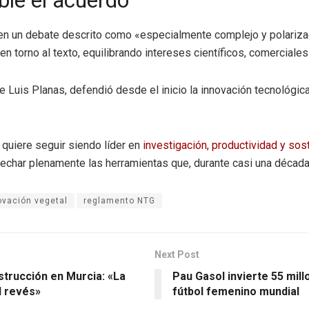
ble el acuerdo
 en un debate descrito como «especialmente complejo y polarizad
 torno al texto, equilibrando intereses científicos, comerciales y
de Luis Planas, defendió desde el inicio la innovación tecnológic
 quiere seguir siendo líder en
investigación, productividad y sos
vechar plenamente las herramientas que, durante casi una década
ovación vegetal
reglamento NTG
Next Post
strucción en Murcia: «La
Pau Gasol invierte 55 mill
l revés»
fútbol femenino mundial