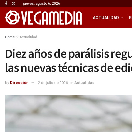
jueves, agosto 6, 2026
ACTUALIDAD
G
Home
Actualidad
Diez años de parálisis regu
las nuevas técnicas de ed
by
Dirección
2 de julio de 2026
in
Actualidad