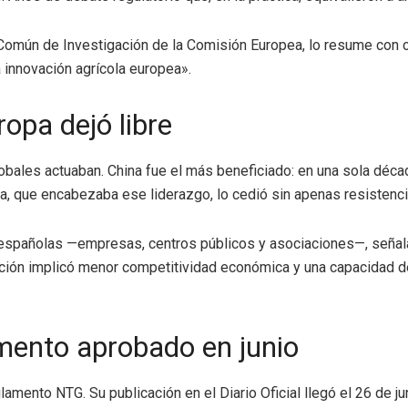
omún de Investigación de la Comisión Europea, lo resume con cla
 innovación agrícola europea».
opa dejó libre
globales actuaban. China fue el más beneficiado: en una sola déc
pa, que encabezaba ese liderazgo, lo cedió sin apenas resistencia
españolas —empresas, centros públicos y asociaciones—, señala
ición implicó menor competitividad económica y una capacidad d
mento aprobado en junio
mento NTG. Su publicación en el Diario Oficial llegó el 26 de juni