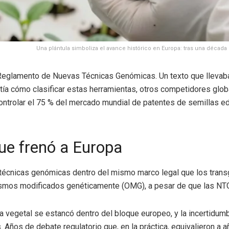
Una plántula simboliza el avance histórico en Europa: tras una década
 el Reglamento de Nuevas Técnicas Genómicas. Un texto que llevab
atía cómo clasificar estas herramientas, otros competidores gl
a controlar el 75 % del mercado mundial de patentes de semillas 
ue frenó a Europa
s técnicas genómicas dentro del mismo marco legal que los transg
ismos modificados genéticamente (OMG), a pesar de que las NTG n
a vegetal se estancó dentro del bloque europeo, y la incertidumb
 Años de debate regulatorio que, en la práctica, equivalieron a a