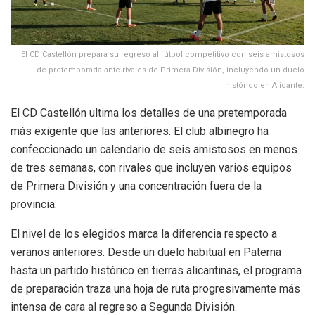
El CD Castellón prepara su regreso al fútbol competitivo con seis amistosos
de pretemporada ante rivales de Primera División, incluyendo un duelo
histórico en Alicante.
El CD Castellón ultima los detalles de una pretemporada
más exigente que las anteriores. El club albinegro ha
confeccionado un calendario de seis amistosos en menos
de tres semanas, con rivales que incluyen varios equipos
de Primera División y una concentración fuera de la
provincia.
El nivel de los elegidos marca la diferencia respecto a
veranos anteriores. Desde un duelo habitual en Paterna
hasta un partido histórico en tierras alicantinas, el programa
de preparación traza una hoja de ruta progresivamente más
intensa de cara al regreso a Segunda División.