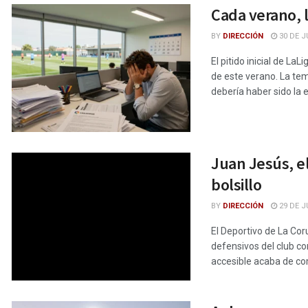
Cada verano, l
BY
DIRECCIÓN
30 DE J
El pitido inicial de La
de este verano. La te
debería haber sido la e
Juan Jesús, el
bolsillo
BY
DIRECCIÓN
29 DE J
El Deportivo de La Coru
defensivos del club co
accesible acaba de com