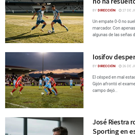
no ha resuelt
BY
DIRECCIÓN
27 DE J
Un empate 0-0 no suel
marcador. Con apenas d
algunas de las señas d
Iosifov desper
BY
DIRECCIÓN
26 DE J
El césped en mal estad
Gijón afrontó el exame
campo dejó...
José Riestra r
Sporting en e