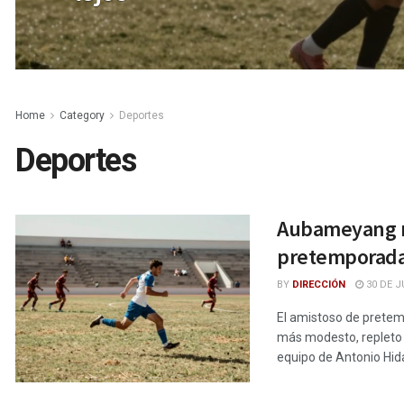
Home
Category
Deportes
Deportes
Aubameyang ro
pretemporada
BY
DIRECCIÓN
30 DE J
El amistoso de pretemp
más modesto, repleto d
equipo de Antonio Hidal