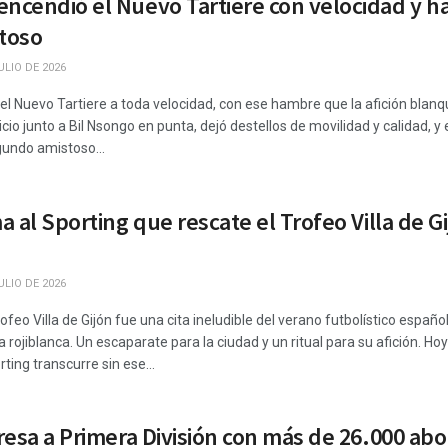
cendió el Nuevo Tartiere con velocidad y ha
toso
ULIO DE 2026
l Nuevo Tartiere a toda velocidad, con ese hambre que la afición blanq
icio junto a Bil Nsongo en punta, dejó destellos de movilidad y calidad, 
undo amistoso...
 al Sporting que rescate el Trofeo Villa de G
ULIO DE 2026
feo Villa de Gijón fue una cita ineludible del verano futbolístico español:
ojiblanca. Un escaparate para la ciudad y un ritual para su afición. Hoy
ing transcurre sin ese...
esa a Primera División con más de 26.000 abo