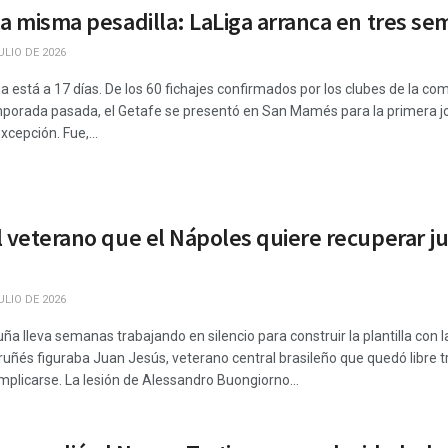
a misma pesadilla: LaLiga arranca en tres sema
ULIO DE 2026
Liga está a 17 días. De los 60 fichajes confirmados por los clubes de la c
mporada pasada, el Getafe se presentó en San Mamés para la primera 
xcepción. Fue,...
 veterano que el Nápoles quiere recuperar jus
ULIO DE 2026
ña lleva semanas trabajando en silencio para construir la plantilla con l
ruñés figuraba Juan Jesús, veterano central brasileño que quedó libre t
plicarse. La lesión de Alessandro Buongiorno...