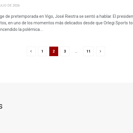
ULIO DE 2026
tage de pretemporada en Vigo, José Riestra se sentó a hablar. El presiden
os, en uno de los momentos más delicados desde que Orlegi Sports tom
cendido la polémica....
1
2
3
…
11
s