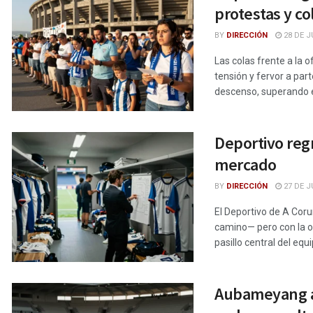
protestas y co
BY
DIRECCIÓN
28 DE J
Las colas frente a la 
tensión y fervor a par
descenso, superando e
Deportivo reg
mercado
BY
DIRECCIÓN
27 DE J
El Deportivo de A Coru
camino— pero con la o
pasillo central del equi
Aubameyang a 