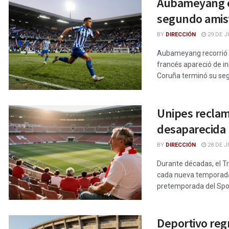
Aubameyang en
segundo amis
BY
DIRECCIÓN
29 DE J
Aubameyang recorrió e
francés apareció de in
Coruña terminó su seg
Unipes reclama
desaparecida
BY
DIRECCIÓN
28 DE J
Durante décadas, el Tro
cada nueva temporada r
pretemporada del Sport
Deportivo regr