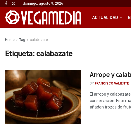
domingo, agosto 9, 2026
ACTUALIDAD
G
Home
Tag
calabazate
Etiqueta:
calabazate
Arrope y cala
BY
FRANCISCO VALIENTE
El arrope y calabazate
conservación. Este man
añaden trozos de fruta