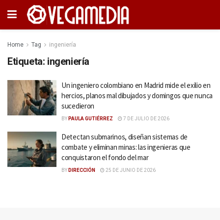
Home
Tag
ingeniería
Etiqueta:
ingeniería
Un ingeniero colombiano en Madrid mide el exilio en
hercios, planos mal dibujados y domingos que nunca
sucedieron
BY
PAULA GUTIÉRREZ
7 DE JULIO DE 2026
Detectan submarinos, diseñan sistemas de
combate y eliminan minas: las ingenieras que
conquistaron el fondo del mar
BY
DIRECCIÓN
25 DE JUNIO DE 2026