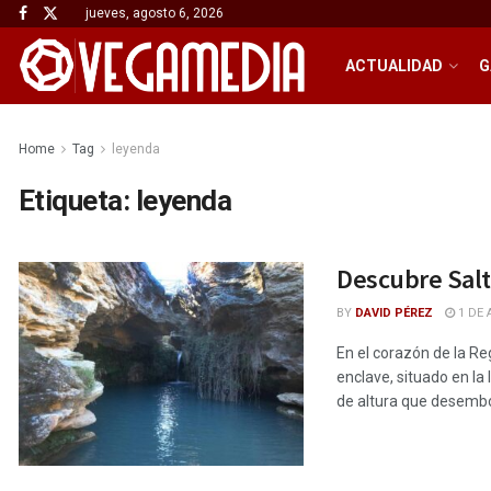
jueves, agosto 6, 2026
ACTUALIDAD
G
Home
Tag
leyenda
Etiqueta:
leyenda
Descubre Salt
BY
DAVID PÉREZ
1 DE 
En el corazón de la Re
enclave, situado en l
de altura que desemboc