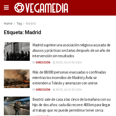
Home
Tag
Madrid
Etiqueta:
Madrid
Madrid suprime una asociación religiosa acusada de
abusos y prácticas sectarias después de un año de
intervención sin resultados
BY
DIRECCIÓN
30 DE JULIO DE 2026
Más de 88.000 personas evacuadas o confinadas
mientras los incendios de Madrid y Ávila se
extienden a Toledo y amenazan con unirse
BY
DIRECCIÓN
28 DE JULIO DE 2026
Beatriz sale de casa a las cinco de la mañana con su
hijo de dos años: cada día recorre 400 km para llegar
al trabajo que no puede permitirse tener cerca