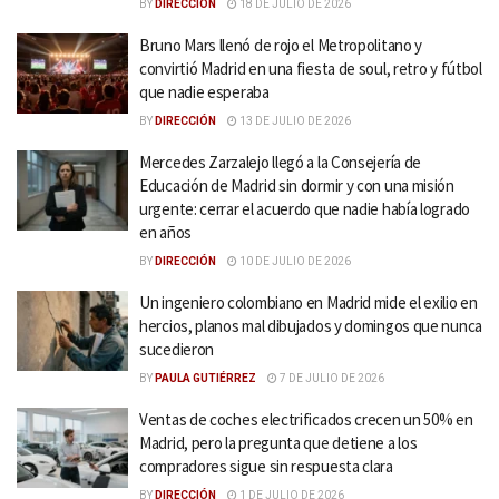
BY
DIRECCIÓN
18 DE JULIO DE 2026
Bruno Mars llenó de rojo el Metropolitano y
convirtió Madrid en una fiesta de soul, retro y fútbol
que nadie esperaba
BY
DIRECCIÓN
13 DE JULIO DE 2026
Mercedes Zarzalejo llegó a la Consejería de
Educación de Madrid sin dormir y con una misión
urgente: cerrar el acuerdo que nadie había logrado
en años
BY
DIRECCIÓN
10 DE JULIO DE 2026
Un ingeniero colombiano en Madrid mide el exilio en
hercios, planos mal dibujados y domingos que nunca
sucedieron
BY
PAULA GUTIÉRREZ
7 DE JULIO DE 2026
Ventas de coches electrificados crecen un 50% en
Madrid, pero la pregunta que detiene a los
compradores sigue sin respuesta clara
BY
DIRECCIÓN
1 DE JULIO DE 2026