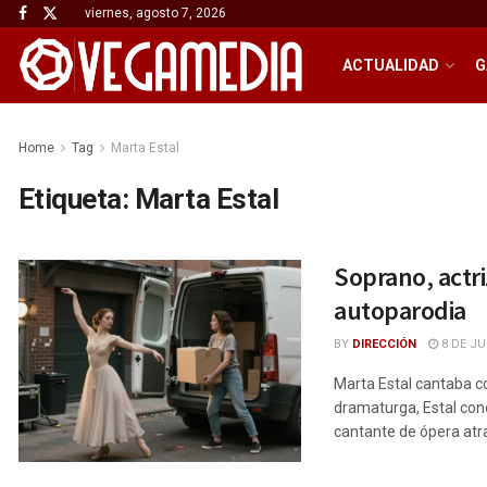
viernes, agosto 7, 2026
ACTUALIDAD
G
Home
Tag
Marta Estal
Etiqueta:
Marta Estal
Soprano, actri
autoparodia
BY
DIRECCIÓN
8 DE JU
Marta Estal cantaba co
dramaturga, Estal conc
cantante de ópera atra