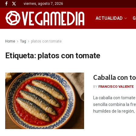
viernes, agosto 7, 2026
ACTUALIDAD
G
Home
Tag
platos con tomate
Etiqueta:
platos con tomate
Caballa con t
BY
FRANCISCO VALIENTE
La caballa con tomate 
sencilla combina la fr
humildes de la región, 