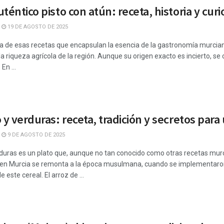
téntico pisto con atún: receta, historia y cur
19 DE AGOSTO DE 2025
na de esas recetas que encapsulan la esencia de la gastronomía murcian
a la riqueza agrícola de la región. Aunque su origen exacto es incierto,
En ...
 y verduras: receta, tradición y secretos para
9 DE AGOSTO DE 2025
rduras es un plato que, aunque no tan conocido como otras recetas murc
z en Murcia se remonta a la época musulmana, cuando se implementaro
e este cereal. El arroz de ...