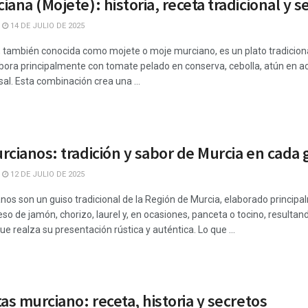
ana (Mojete): historia, receta tradicional y 
14 DE JULIO DE 2025
 también conocida como mojete o moje murciano, es un plato tradiciona
abora principalmente con tomate pelado en conserva, cebolla, atún en ac
 sal. Esta combinación crea una ...
cianos: tradición y sabor de Murcia en cada 
12 DE JULIO DE 2025
os son un guiso tradicional de la Región de Murcia, elaborado princip
so de jamón, chorizo, laurel y, en ocasiones, panceta o tocino, result
ue realza su presentación rústica y auténtica. Lo que ...
as murciano: receta, historia y secretos