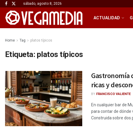
sábado, agosto 8, 2026
ACTUALIDAD
G
Home
Tag
platos típicos
Etiqueta:
platos típicos
Gastronomía d
ricas y desco
BY
FRANCISCO VALIENTE
En cualquier bar de M
para contar de dónde 
Construida sobre dos pi