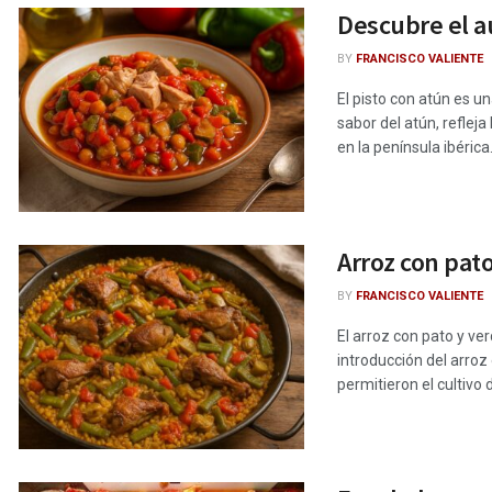
Descubre el au
BY
FRANCISCO VALIENTE
El pisto con atún es u
sabor del atún, reflej
en la península ibérica. 
Arroz con pato
BY
FRANCISCO VALIENTE
El arroz con pato y ve
introducción del arro
permitieron el cultivo d