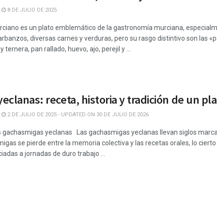
8 DE JULIO DE 2025
urciano es un plato emblemático de la gastronomía murciana, especialm
rbanzos, diversas carnes y verduras, pero su rasgo distintivo son las 
ternera, pan rallado, huevo, ajo, perejil y ...
clanas: receta, historia y tradición de un pl
2 DE JULIO DE 2025 - UPDATED ON 30 DE JULIO DE 2026
as gachasmigas yeclanas Las gachasmigas yeclanas llevan siglos marcando
migas se pierde entre la memoria colectiva y las recetas orales, lo cierto
adas a jornadas de duro trabajo ...