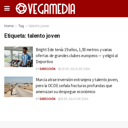
Home
Tag
talento joven
Etiqueta:
talento joven
Bright Ede tenía 19 años, 1,93 metros y varias
ofertas de grandes clubes europeos — y eligió al
Deportivo
BY
DIRECCIÓN
24 DE JULIO DE 2026
Murcia atrae inversión extranjera y talento joven,
pero la OCDE señala fracturas profundas que
amenazan su despegue económico
BY
DIRECCIÓN
8 DE JULIO DE 2026