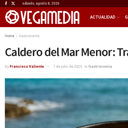
sábado, agosto 8, 2026
ACTUALIDAD
G
Home
Gastronomía
Caldero del Mar Menor: Tr
by
Francisco Valiente
1 de julio de 2025
in
Gastronomía