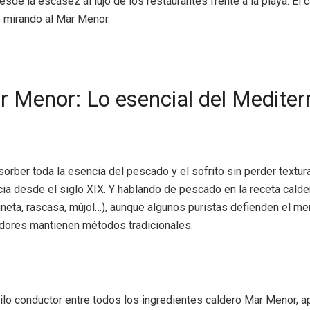
desde la escasez al lujo de los restaurantes frente a la playa. E
 mirando al Mar Menor.
ar Menor: Lo esencial del Medite
orber toda la esencia del pescado y el sofrito sin perder text
a desde el siglo XIX. Y hablando de pescado en la receta caldero,
ta, rascasa, mújol…), aunque algunos puristas defienden el mero
adores mantienen métodos tradicionales.
el hilo conductor entre todos los ingredientes caldero Mar Menor,