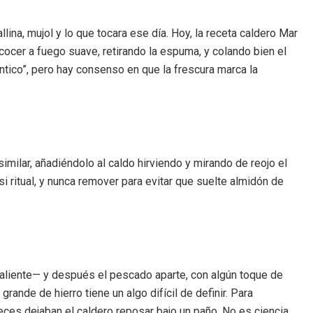
llina, mujol y lo que tocara ese día. Hoy, la receta caldero Mar
cocer a fuego suave, retirando la espuma, y colando bien el
ntico”, pero hay consenso en que la frescura marca la
imilar, añadiéndolo al caldo hirviendo y mirando de reojo el
si ritual, y nunca remover para evitar que suelte almidón de
 caliente— y después el pescado aparte, con algún toque de
nde de hierro tiene un algo difícil de definir. Para
eces dejaban el caldero reposar bajo un paño. No es ciencia