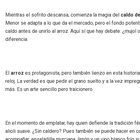
Mientras el sofrito descansa, comienza la magia del
caldo d
Menor se adapta a lo que da el mercado, pero el fondo potente
caldo antes de unirlo al arroz. Aquí sí que hay debate: ¿mujo
diferencia.
El
arroz
es protagonista, pero también lienzo en esta historia.
reloj. La verdad es que pedir el grano suelto y a la vez impreg
más. Es un arte sencillo pero traicionero.
En el momento de emplatar, hay quien defiende la tradición fé
alioli suave. ¿Sin caldero? Pues también se puede hacer en ca
acompañar: ensaladilla murciana, limón y un vino blanco frío 