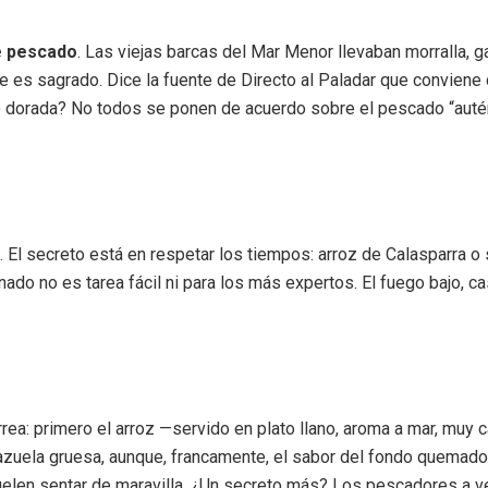
e pescado
. Las viejas barcas del Mar Menor llevaban morralla, ga
 es sagrado. Dice la fuente de Directo al Paladar que conviene 
l o dorada? No todos se ponen de acuerdo sobre el pescado “auté
 El secreto está en respetar los tiempos: arroz de Calasparra o s
nado no es tarea fácil ni para los más expertos. El fuego bajo, ca
rrea: primero el arroz —servido en plato llano, aroma a mar, muy
zuela gruesa, aunque, francamente, el sabor del fondo quemado gra
suelen sentar de maravilla. ¿Un secreto más? Los pescadores a v