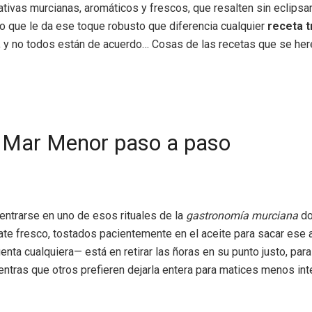
erativas murcianas, aromáticos y frescos, que resalten sin eclips
lo que le da ese toque robusto que diferencia cualquier
receta t
o, y no todos están de acuerdo… Cosas de las recetas que se he
l Mar Menor paso a paso
entrarse en uno de esos rituales de la
gastronomía murciana
do
omate fresco, tostados pacientemente en el aceite para sacar es
uenta cualquiera— está en retirar las ñoras en su punto justo, p
 mientras que otros prefieren dejarla entera para matices menos in