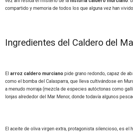
vez ahí resida el misterio de la
historia caldero murciano
: 
compartido y memoria de todos los que alguna vez han vivido
Ingredientes del Caldero del M
El
arroz caldero murciano
pide grano redondo, capaz de abs
como el bomba del Calasparra, que lleva cultivándose en Murci
a menudo morraja (mezcla de especies autóctonas como galline
lonjas alrededor del Mar Menor, donde todavía algunos pesc
El aceite de oliva virgen extra, protagonista silencioso, es 