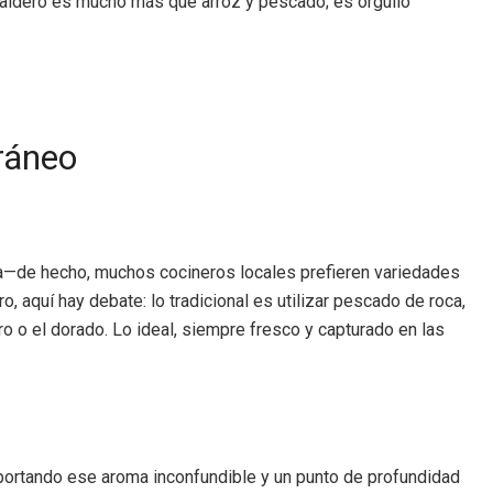
l caldero es mucho más que arroz y pescado; es orgullo
rráneo
ura—de hecho, muchos cocineros locales prefieren variedades
 aquí hay debate: lo tradicional es utilizar pescado de roca,
 o el dorado. Lo ideal, siempre fresco y capturado en las
 aportando ese aroma inconfundible y un punto de profundidad