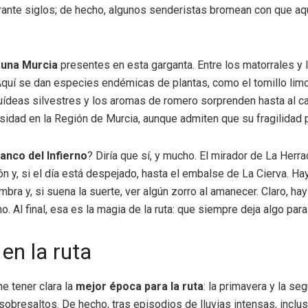
rante siglos; de hecho, algunos senderistas bromean con que aqu
fauna Murcia
presentes en esta garganta. Entre los matorrales y
Aquí se dan especies endémicas de plantas, como el tomillo limon
quídeas silvestres y los aromas de romero sorprenden hasta al c
ersidad en la Región de Murcia, aunque admiten que su fragilida
anco del Infierno
? Diría que sí, y mucho. El mirador de La Herr
ón y, si el día está despejado, hasta el embalse de La Cierva. H
bra y, si suena la suerte, ver algún zorro al amanecer. Claro, h
. Al final, esa es la magia de la ruta: que siempre deja algo para
en la ruta
ne tener clara la
mejor época para la ruta
: la primavera y la s
obresaltos. De hecho, tras episodios de lluvias intensas, inclu