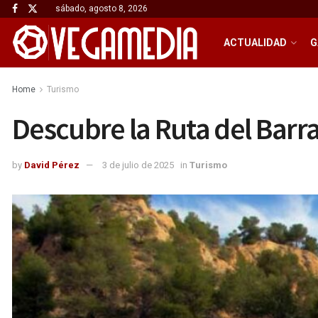
sábado, agosto 8, 2026
ACTUALIDAD
G
Home
Turismo
Descubre la Ruta del Barr
by
David Pérez
3 de julio de 2025
in
Turismo