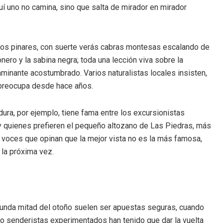
í uno no camina, sino que salta de mirador en mirador
 los pinares, con suerte verás cabras montesas escalando de
ero y la sabina negra; toda una lección viva sobre la
aminante acostumbrado. Varios naturalistas locales insisten,
d preocupa desde hace años.
adura, por ejemplo, tiene fama entre los excursionistas
ay quienes prefieren el pequeño altozano de Las Piedras, más
ay voces que opinan que la mejor vista no es la más famosa,
 la próxima vez.
egunda mitad del otoño suelen ser apuestas seguras, cuando
so senderistas experimentados han tenido que dar la vuelta