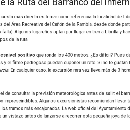
e la Ruta del Barranco del Infier
spuesta más directa es tomar como referencia la localidad de Libr
 del Área Recreativa del Cañón de la Rambla, desde donde parte 
 falla). Algunos lugareños optan por llegar en tren a Librilla y h
os de la ruta.
esnivel positivo
que ronda los 400 metros. ¿Es difícil? Pues d
s y el firme pedregoso pueden suponer un reto. Si no te gustan
rcia
. En cualquier caso, la excursión rara vez lleva más de 3 ho
l de consultar la previsión meteorológica antes de salir: el ba
son imprescindibles. Algunos excursionistas recomiendan llevar 
n los tramos más encajonados. La web oficial del Ayuntamiento de
un vistazo antes de lanzarse a recorrer esta pequeña joya de la