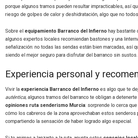
porque algunos tramos pueden resultar impracticables, así qu
riesgo de golpes de calor y deshidratación, algo que no todo
Sobre el
equipamiento Barranco del Infierno
hay bastante c
algunos expertos locales recomiendan bastones y una linterna f
señalización: no todas las sendas están bien marcadas, así que
siendo el mejor seguro para disfrutar del barranco sin sustos.
Experiencia personal y recomen
Vivir la
experiencia Barranco del Infierno
es algo que te dej
auténtica
; algunos tramos del barranco te obligan a detenert
opiniones ruta senderismo Murcia
: sorprende lo cerca que
cómo los cabreros de la zona aprovechaban estos senderos pa
compartiendo la sensación de haber logrado algo especial.
Si te animas a lanzarte a la ruta, apunta estos
consejos local