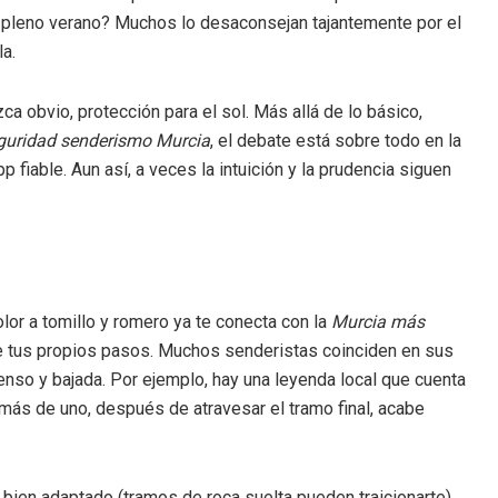
en pleno verano? Muchos lo desaconsejan tajantemente por el
a.
a obvio, protección para el sol. Más allá de lo básico,
guridad senderismo Murcia
, el debate está sobre todo en la
fiable. Aun así, a veces la intuición y la prudencia siguen
olor a tomillo y romero ya te conecta con la
Murcia más
 de tus propios pasos. Muchos senderistas coinciden en sus
censo y bajada. Por ejemplo, hay una leyenda local que cuenta
ás de uno, después de atravesar el tramo final, acabe
 bien adaptado (tramos de roca suelta pueden traicionarte),