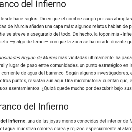
anco del Infierno
desde hace siglos. Dicen que el nombre surgió por sus abruptas
das de Murcia añaden una capa más: algunos relatos hablan de pe
ie se atreve a asegurarlo del todo. De hecho, la toponimia «Infi
speto —y algo de temor— con que la zona se ha mirado durante g
iosidades Región de Murcia
más visitadas últimamente, ha pasad
ral y lugar de paso entre comunidades, un punto estratégico en l
 corriente de agua del barranco. Según algunos investigadores,
tros puntos, resistan aún aquí. Una microhistoria: cuentan que,
iguos asentamientos. ¿Quizá quede mucho por descubrir bajo sus
ranco del Infierno
del Infierno
, una de las joyas menos conocidas del interior de M
 del agua, muestran colores ocres y rojizos especialmente al ata