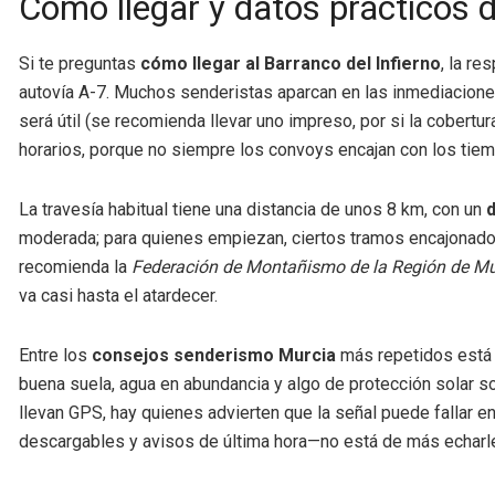
Cómo llegar y datos prácticos d
Si te preguntas
cómo llegar al Barranco del Infierno
, la re
autovía A-7. Muchos senderistas aparcan en las inmediaciones
será útil (se recomienda llevar uno impreso, por si la cobertura
horarios, porque no siempre los convoys encajan con los tiemp
La travesía habitual tiene una distancia de unos 8 km, con un
d
moderada; para quienes empiezan, ciertos tramos encajonado
recomienda la
Federación de Montañismo de la Región de Mu
va casi hasta el atardecer.
Entre los
consejos senderismo Murcia
más repetidos está e
buena suela, agua en abundancia y algo de protección solar 
llevan GPS, hay quienes advierten que la señal puede fallar e
descargables y avisos de última hora—no está de más echarle 