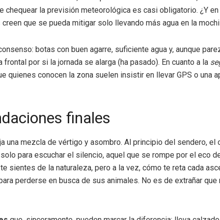
e chequear la previsión meteorológica es casi obligatorio. ¿Y 
s creen que se pueda mitigar solo llevando más agua en la mochil
onsenso: botas con buen agarre, suficiente agua y, aunque parezc
rontal por si la jornada se alarga (ha pasado). En cuanto a la
se
 quienes conocen la zona suelen insistir en llevar GPS o una app 
daciones finales
a una mezcla de vértigo y asombro. Al principio del sendero, el 
e solo para escuchar el silencio, aquel que se rompe por el eco
 te sientes de la naturaleza, pero a la vez, cómo te reta cada as
ra perderse en busca de sus animales. No es de extrañar que m
es
que, sinceramente, pueden marcar la diferencia: lleva calzado