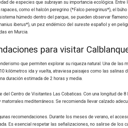
iedad de especies que subrayan su importancia ecológica. Entre 
rapaces, como el halcón peregrino (*Falco peregrinus*), el búho r
ecosistema húmedo dentro del parque, se pueden observar flamenc
phanius iberus*), un pez endémico del sureste español y en peligr
das en Murcia.
daciones para visitar Calblanqu
nderismo que permiten explorar su riqueza natural. Una de las 
 kilómetros ida y vuelta, atraviesa paisajes como las salinas d
una duración estimada de 2 horas y media.
arte del Centro de Visitantes Las Cobaticas. Con una longitud de
matorrales mediterráneos. Se recomienda llevar calzado adecuad
lgunas recomendaciones. Durante los meses de verano, el acceso 
ada. Es esencial respetar las señalizaciones, no salirse de los 