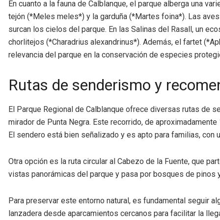
En cuanto a la fauna de Calblanque, el parque alberga una var
tejón (*Meles meles*) y la garduña (*Martes foina*). Las aves 
surcan los cielos del parque. En las Salinas del Rasall, un 
chorlitejos (*Charadrius alexandrinus*). Además, el fartet (*A
relevancia del parque en la conservación de especies protegi
Rutas de senderismo y recomen
El Parque Regional de Calblanque ofrece diversas rutas de se
mirador de Punta Negra. Este recorrido, de aproximadamente 10
El sendero está bien señalizado y es apto para familias, con 
Otra opción es la ruta circular al Cabezo de la Fuente, que p
vistas panorámicas del parque y pasa por bosques de pinos y 
Para preservar este entorno natural, es fundamental seguir a
lanzadera desde aparcamientos cercanos para facilitar la lleg