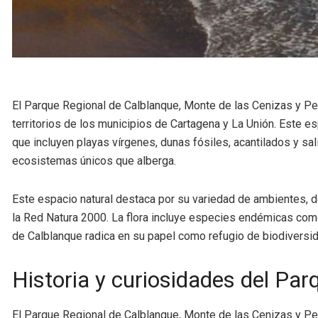
El Parque Regional de Calblanque, Monte de las Cenizas y Peñ
territorios de los municipios de Cartagena y La Unión. Este 
que incluyen playas vírgenes, dunas fósiles, acantilados y s
ecosistemas únicos que alberga.
Este espacio natural destaca por su variedad de ambientes, 
la Red Natura 2000. La flora incluye especies endémicas como 
de Calblanque radica en su papel como refugio de biodiversida
Historia y curiosidades del Pa
El Parque Regional de Calblanque, Monte de las Cenizas y Peña