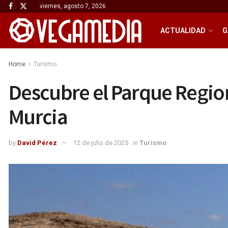
viernes, agosto 7, 2026
ACTUALIDAD
G
Home
Turismo
Descubre el Parque Region
Murcia
by
David Pérez
12 de julio de 2025
in
Turismo