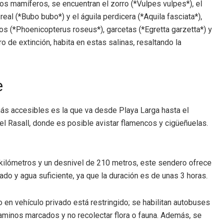
los mamíferos, se encuentran el zorro (*Vulpes vulpes*), el
eal (*Bubo bubo*) y el águila perdicera (*Aquila fasciata*),
os (*Phoenicopterus roseus*), garcetas (*Egretta garzetta*) y
o de extinción, habita en estas salinas, resaltando la
e
más accesibles es la que va desde Playa Larga hasta el
el Rasall, donde es posible avistar flamencos y cigüeñuelas.
 8 kilómetros y un desnivel de 210 metros, este sendero ofrece
o y agua suficiente, ya que la duración es de unas 3 horas.
en vehículo privado está restringido; se habilitan autobuses
caminos marcados y no recolectar flora o fauna. Además, se