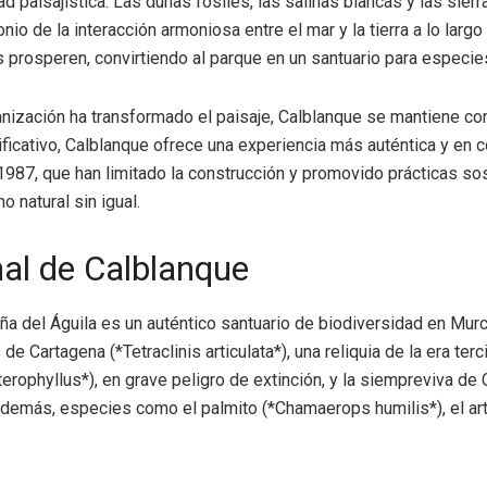
ad paisajística. Las dunas fósiles, las salinas blancas y las sie
nio de la interacción armoniosa entre el mar y la tierra a lo larg
as prosperen, convirtiendo al parque en un santuario para especi
banización ha transformado el paisaje, Calblanque se mantiene 
ficativo, Calblanque ofrece una experiencia más auténtica y en c
987, que han limitado la construcción y promovido prácticas sos
o natural sin igual.
nal de Calblanque
a del Águila es un auténtico santuario de biodiversidad en Mur
 de Cartagena (*Tetraclinis articulata*), una reliquia de la era te
heterophyllus*), en grave peligro de extinción, y la siempreviva 
. Además, especies como el palmito (*Chamaerops humilis*), el ar