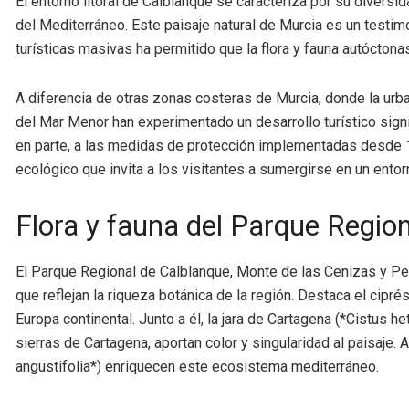
El entorno litoral de Calblanque se caracteriza por su diversid
del Mediterráneo. Este paisaje natural de Murcia es un testimo
turísticas masivas ha permitido que la flora y fauna autócton
A diferencia de otras zonas costeras de Murcia, donde la ur
del Mar Menor han experimentado un desarrollo turístico signi
en parte, a las medidas de protección implementadas desde 1
ecológico que invita a los visitantes a sumergirse en un entorn
Flora y fauna del Parque Regio
El Parque Regional de Calblanque, Monte de las Cenizas y Peñ
que reflejan la riqueza botánica de la región. Destaca el ciprés
Europa continental. Junto a él, la jara de Cartagena (*Cistus 
sierras de Cartagena, aportan color y singularidad al paisaje
angustifolia*) enriquecen este ecosistema mediterráneo.