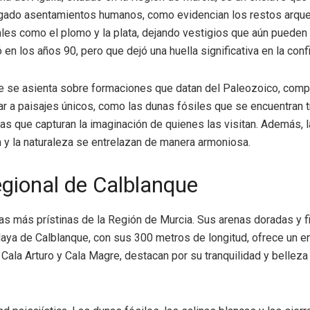
bergado asentamientos humanos, como evidencian los restos arqu
es como el plomo y la plata, dejando vestigios que aún pueden ap
 en los años 90, pero que dejó una huella significativa en la conf
ue se asienta sobre formaciones que datan del Paleozoico, compu
ar a paisajes únicos, como las dunas fósiles que se encuentran t
s que capturan la imaginación de quienes las visitan. Además, la
ia y la naturaleza se entrelazan de manera armoniosa.
egional de Calblanque
s más prístinas de la Región de Murcia. Sus arenas doradas y fi
aya de Calblanque, con sus 300 metros de longitud, ofrece un ent
Cala Arturo y Cala Magre, destacan por su tranquilidad y belleza