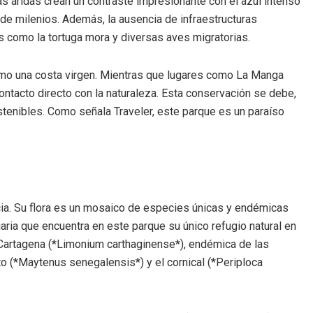
rras áridas crean un contraste impresionante con el azul intenso
o de milenios. Además, la ausencia de infraestructuras
es como la tortuga mora y diversas aves migratorias.
como una costa virgen. Mientras que lugares como La Manga
ontacto directo con la naturaleza. Esta conservación se debe,
tenibles. Como señala Traveler, este parque es un paraíso
cia. Su flora es un mosaico de especies únicas y endémicas
rciaria que encuentra en este parque su único refugio natural en
de Cartagena (*Limonium carthaginense*), endémica de las
to (*Maytenus senegalensis*) y el cornical (*Periploca