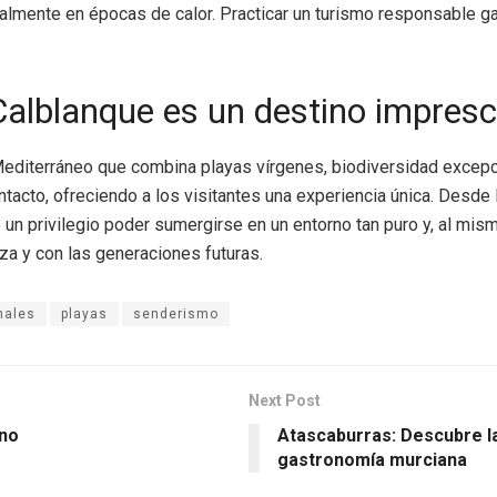
ecialmente en épocas de calor. Practicar un turismo responsable g
Calblanque es un destino impresc
Mediterráneo que combina playas vírgenes, biodiversidad excepc
ntacto, ofreciendo a los visitantes una experiencia única. Desde
o un privilegio poder sumergirse en un entorno tan puro y, al mis
a y con las generaciones futuras.
nales
playas
senderismo
Next Post
ano
Atascaburras: Descubre la 
gastronomía murciana