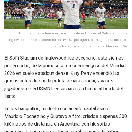
Un jugador estadounidense explota de euforia en el SoFi Stadium de
Inglewood, donde la selección de EE.UU. protagonizó una goleada histórica
ante Paraguay en su debut en el Mundial 2026.
El SoFi Stadium de Inglewood fue escenario, este viernes
por la noche, de la primera ceremonia inaugural del Mundial
2026 en suelo estadounidense. Katy Perry encendió las
gradas antes de que la pelota echara a rodar, y varios
jugadores de la USMNT escucharon su himno al borde del
llanto.
En los banquillos, un duelo con acento santafesino:
Mauricio Pochettino y Gustavo Alfaro, criados a apenas 300
kilómetros de distancia en Argentina, con filosofías
opuestas. Lo que ocurrió después difícilmente lo habrá