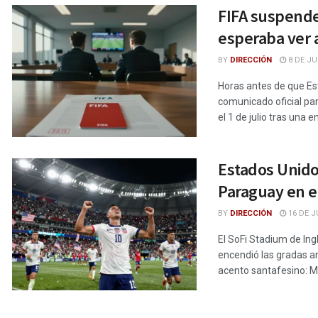
FIFA suspende 
esperaba ver 
BY
DIRECCIÓN
8 DE JU
Horas antes de que Est
comunicado oficial par
el 1 de julio tras una 
Estados Unidos
Paraguay en e
BY
DIRECCIÓN
16 DE J
El SoFi Stadium de Ing
encendió las gradas an
acento santafesino: Ma