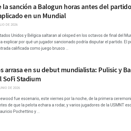
la sanción a Balogun horas antes del partido: 
aplicado en un Mundial
LIO DE 2026
ados Unidos y Bélgica saltaran al césped en los octavos de final del Mun
a explicar por qué un jugador sancionado podría disputar el partido. El
entrada calificada como juego brusco ...
 arrasa en su debut mundialista: Pulisic y B
l SoFi Stadium
UNIO DE 2026
lewood fue escenario, este viernes por la noche, de la primera ceremon
tes de que la pelota echara a rodar, y varios jugadores de la USMNT escu
uricio Pochettino y ...