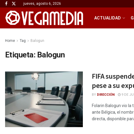
jueves, agosto 6, 2026
ACTUALIDAD
G
Home
Tag
Balogun
Etiqueta:
Balogun
FIFA suspende 
pese a su exp
BY
DIRECCIÓN
9 DE JU
Folarin Balogun vio la 
ante Bélgica, el nombr
directa, disponible para