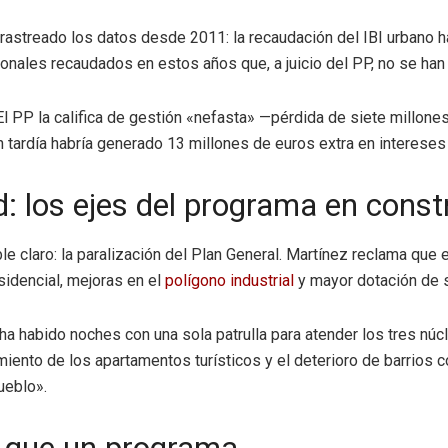
rastreado los datos desde 2011: la recaudación del IBI urbano 
ionales recaudados en estos años que, a juicio del PP, no se ha
El PP la califica de gestión «nefasta» —pérdida de siete millone
 tardía habría generado 13 millones de euros extra en intereses 
d: los ejes del programa en const
ble claro: la paralización del Plan General. Martínez reclama qu
idencial, mejoras en el
polígono industrial
y mayor dotación de s
ha habido noches con una sola patrulla para atender los tres núcle
cimiento de los apartamentos turísticos y el deterioro de barrio
ueblo».