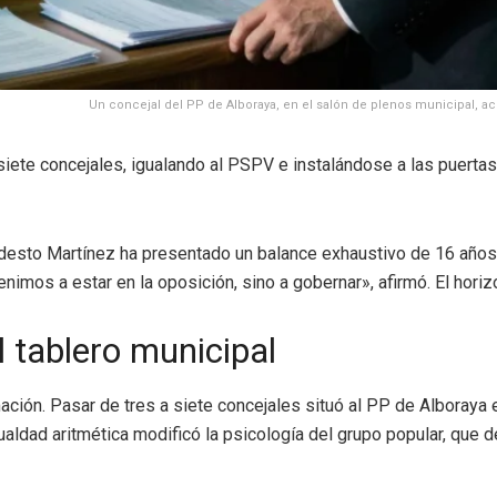
Un concejal del PP de Alboraya, en el salón de plenos municipal, acu
iete concejales, igualando al PSPV e instalándose a las puertas 
 Modesto Martínez ha presentado un balance exhaustivo de 16 a
nimos a estar en la oposición, sino a gobernar», afirmó. El hori
l tablero municipal
rmación. Pasar de tres a siete concejales situó al PP de Alboraya
ldad aritmética modificó la psicología del grupo popular, que de