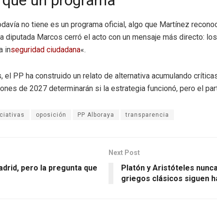
s que un programa
davía no tiene es un programa oficial, algo que Martínez recono
 La diputada Marcos cerró el acto con un mensaje más directo: los
a in
seguridad ciudadana
«.
s, el PP ha construido un relato de alternativa acumulando crít
ones de 2027 determinarán si la estrategia funcionó, pero el par
iciativas
oposición
PP Alboraya
transparencia
Next Post
drid, pero la pregunta que
Platón y Aristóteles nunc
griegos clásicos siguen 