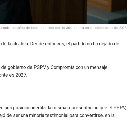
mula tres años de trabajo político con la vista puesta en las elecciones de 2027.
de la alcaldía. Desde entonces, el partido no ha dejado de
ños de gobierno de PSPV y Compromís con un mensaje
zonte es 2027.
 en una posición inédita: la misma representación que el PSPV,
jó de ser una minoría testimonial para convertirse, en la