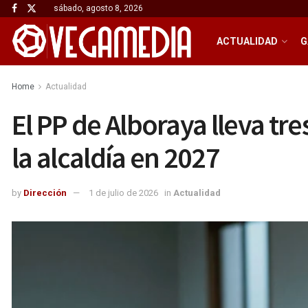
sábado, agosto 8, 2026
ACTUALIDAD
G
Home
Actualidad
El PP de Alboraya lleva tr
la alcaldía en 2027
by
Dirección
1 de julio de 2026
in
Actualidad