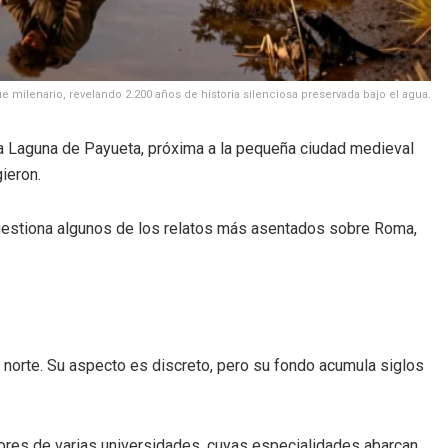
 milenario, revelando 2.200 años de historia silenciosa preservada bajo el agua.
a Laguna de Payueta, próxima a la pequeña ciudad medieval
ieron.
cuestiona algunos de los relatos más asentados sobre Roma,
al norte. Su aspecto es discreto, pero su fondo acumula siglos
adores de varias universidades, cuyas especialidades abarcan