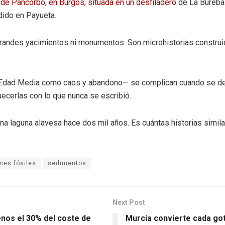
 de Pancorbo, en Burgos, situada en un desfiladero
de La Bureba.
dido en Payueta.
grandes yacimientos ni monumentos. Son microhistorias construid
 Edad Media como caos y abandono— se complican cuando se des
uecerlas con lo que nunca se escribió.
una laguna alavesa hace dos mil años. Es cuántas historias simi
nes fósiles
sedimentos
Next Post
enos el 30% del coste de
Murcia convierte cada got