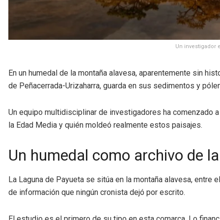
Un investigador 
En un humedal de la montaña alavesa, aparentemente sin hist
de Peñacerrada-Urizaharra, guarda en sus sedimentos y pólen
Un equipo multidisciplinar de investigadores ha comenzado a
la Edad Media y quién moldeó realmente estos paisajes.
Un humedal como archivo de la 
La Laguna de Payueta se sitúa en la montaña alavesa, entre el 
de información que ningún cronista dejó por escrito.
El estudio es el primero de su tipo en esta comarca. Lo finan