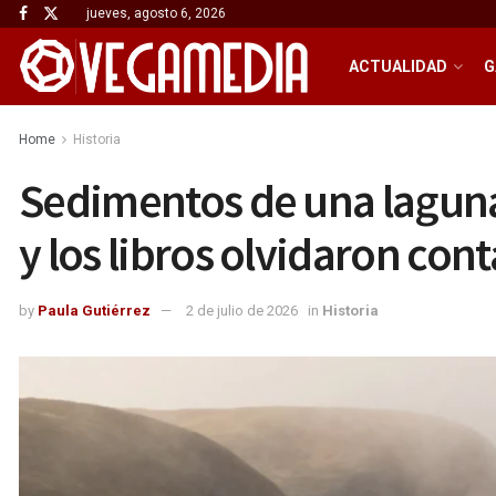
jueves, agosto 6, 2026
ACTUALIDAD
G
Home
Historia
Sedimentos de una laguna 
y los libros olvidaron cont
by
Paula Gutiérrez
2 de julio de 2026
in
Historia