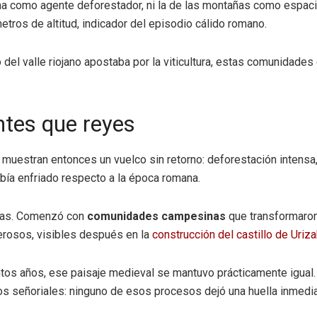
a como agente deforestador, ni la de las montañas como espacio
etros de altitud, indicador del episodio cálido romano.
el valle riojano apostaba por la viticultura, estas comunidades 
ntes que reyes
os muestran entonces un vuelco sin retorno: deforestación intensa
abía enfriado respecto a la época romana.
tas. Comenzó con
comunidades campesinas
que transformaron
erosos, visibles después en la
construcción del castillo de Uriza
entos años, ese paisaje medieval se mantuvo prácticamente igual
 señoriales: ninguno de esos procesos dejó una huella inmediata