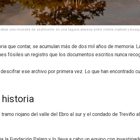
extrae una muestra de sedimento en una laguna alavesa entre niebla matinal y bosque
oria que contar, se acumulan más de dos mil años de memoria. L
es fósiles un registro que los documentos escritos nunca recog
 descifrar ese archivo por primera vez. Lo que han encontrado 
historia
tramo riojano del valle del Ebro al sur y el condado de Treviño 
cia la Fundación Palarq y lo lleva a cabo un equipo con investig