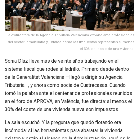
La exdirectora de la Agencia Tributaria Valenciana expone ante profesionales
del sector inmobiliario y jurídico cómo los impuestos representan al menos
el 30% del coste de una vivienda.
Sonia Díaz lleva más de veinte años trabajando en el
sistema fiscal que rodea al ladrillo. Primero desde dentro
de la Generalitat Valenciana —llegó a dirigir su Agencia
Tributaria—, y ahora como socia de Cuatrecasas. Cuando
tomó la palabra ante el centenar de profesionales reunidos
en el foro de APROVA, en València, fue directa: al menos el
30% del coste de una vivienda nueva son impuestos.
La sala escuchó. Y la pregunta que quedó flotando era
incómoda: si las herramientas para abaratar la vivienda
existen y están al alcance de la Administración, ¿qué es lo